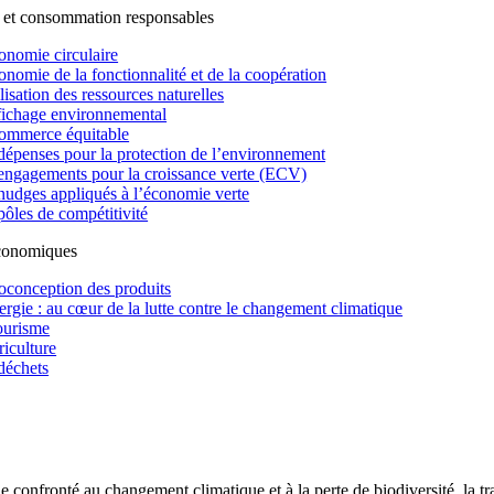
 et consommation responsables
onomie circulaire
onomie de la fonctionnalité et de la coopération
lisation des ressources naturelles
fichage environnemental
ommerce équitable
dépenses pour la protection de l’environnement
engagements pour la croissance verte (ECV)
nudges appliqués à l’économie verte
pôles de compétitivité
économiques
oconception des produits
ergie : au cœur de la lutte contre le changement climatique
ourisme
riculture
déchets
confronté au changement climatique et à la perte de biodiversité, la tr