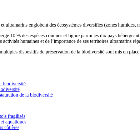
s et ultramarins englobent des écosystèmes diversifiés (zones humides, m
éberge 10 % des espèces connues et figure parmi les dix pays hébergean
s activités humaines et de l’importance de ses territoires ultramarins rép
ultiples dispositifs de préservation de la biodiversité sont mis en place
 biodiversité
odiversité
stauration de la biodiversité
ols fragilisés
et aquatiques
ns côtières