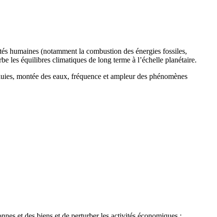
ités humaines (notamment la combustion des énergies fossiles,
urbe les équilibres climatiques de long terme à l’échelle planétaire.
 pluies, montée des eaux, fréquence et ampleur des phénomènes
nes et des biens et de perturber les activités économiques :