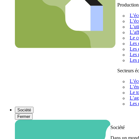
Production
L’éc
L’éc
L’uti
L’af
Le c
Les 
Les 
Les 
Les 
Secteurs 
L’éc
L’én
Le t
L’ag
Les 
Société
Fermer
Société
Dans un monde 