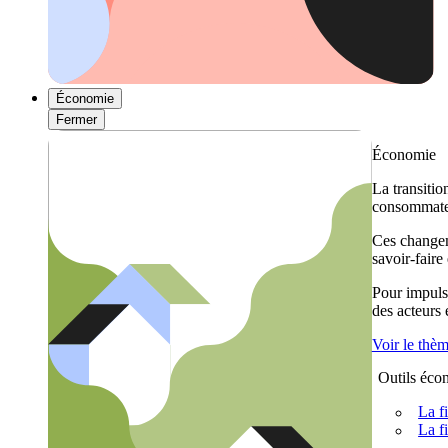
Économie
Fermer
Économie
La transitio
consommateu
Ces changem
savoir-faire
Pour impulse
des acteurs
Voir le thè
Outils éco
La f
La f