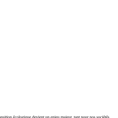
ansition écologique devient un enjeu majeur, tant pour nos sociétés