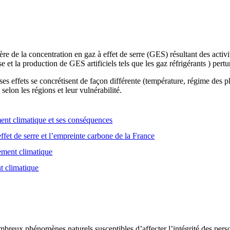
e de la concentration en gaz à effet de serre (GES) résultant des activ
se et la production de GES artificiels tels que les gaz réfrigérants ) pert
es effets se concrétisent de façon différente (température, régime des
selon les régions et leur vulnérabilité.
nt climatique et ses conséquences
ffet de serre et l’empreinte carbone de la France
gement climatique
t climatique
breux phénomènes naturels susceptibles d’affecter l’intégrité des person