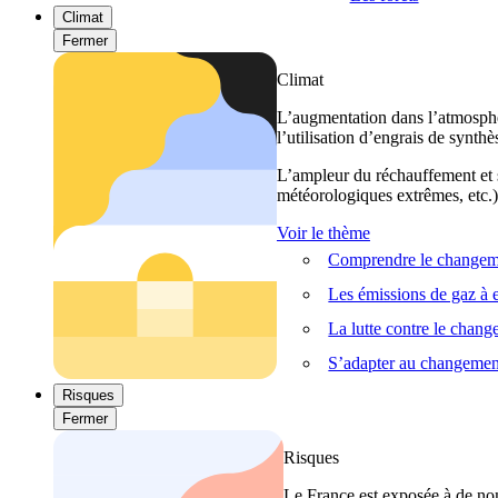
Climat
Fermer
Climat
L’augmentation dans l’atmosphèr
l’utilisation d’engrais de synthè
L’ampleur du réchauffement et s
météorologiques extrêmes, etc.) 
Voir le thème
Comprendre le changeme
Les émissions de gaz à e
La lutte contre le chan
S’adapter au changemen
Risques
Fermer
Risques
Le France est exposée à de nom