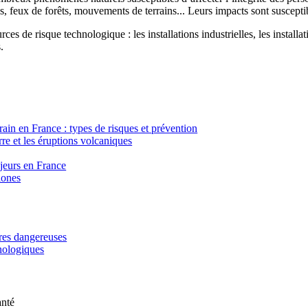
, feux de forêts, mouvements de terrains... Leurs impacts sont susceptib
ces de risque technologique : les installations industrielles, les installa
.
in en France : types de risques et prévention
re et les éruptions volcaniques
ajeurs en France
lones
ères dangereuses
hnologiques
anté