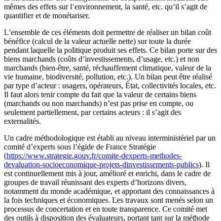
mêmes des effets sur l’environnement, la santé, etc. qu’il s’agit de
quantifier et de monétariser.
L’ensemble de ces éléments doit permettre de réaliser un bilan coût
bénéfice (calcul de la valeur actuelle nette) sur toute la durée
pendant laquelle la politique produit ses effets. Ce bilan porte sur des
biens marchands (coûts d’investissements, d’usage, etc.) et non
marchands (bien-être, santé, réchauffement climatique, valeur de la
vie humaine, biodiversité, pollution, etc.). Un bilan peut être réalisé
par type d’acteur : usagers, opérateurs, État, collectivités locales, etc.
Il faut alors tenir compte du fait que la valeur de certains biens
(marchands ou non marchands) n’est pas prise en compte, ou
seulement partiellement, par certains acteurs : il s’agit des
externalités.
Un cadre méthodologique est établi au niveau interministériel par un
comité d’experts sous l’égide de France Stratégie
(
https://www.strategie.gouv.fr/comite-dexperts-methodes-
devaluation-socioeconomique-projets-dinvestissements-publics
). Il
est continuellement mis à jour, amélioré et enrichi, dans le cadre de
groupes de travail réunissant des experts d’horizons divers,
notamment du monde académique, et apportant des connaissances à
la fois techniques et économiques. Les travaux sont menés selon un
processus de concertation et en toute transparence. Ce comité met
des outils à disposition des évaluateurs, portant tant sur la méthode