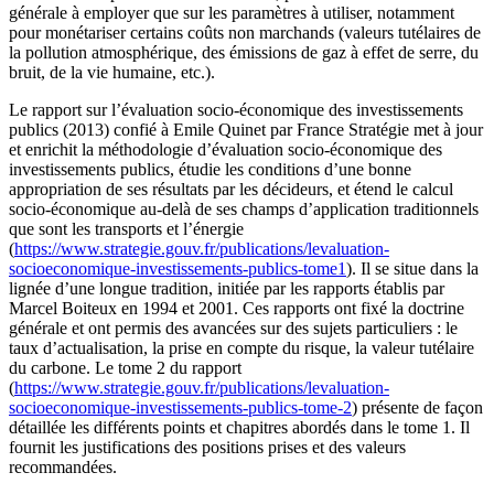
générale à employer que sur les paramètres à utiliser, notamment
pour monétariser certains coûts non marchands (valeurs tutélaires de
la pollution atmosphérique, des émissions de gaz à effet de serre, du
bruit, de la vie humaine, etc.).
Le rapport sur l’évaluation socio-économique des investissements
publics (2013) confié à Emile Quinet par France Stratégie met à jour
et enrichit la méthodologie d’évaluation socio-économique des
investissements publics, étudie les conditions d’une bonne
appropriation de ses résultats par les décideurs, et étend le calcul
socio-économique au-delà de ses champs d’application traditionnels
que sont les transports et l’énergie
(
https://www.strategie.gouv.fr/publications/levaluation-
socioeconomique-investissements-publics-tome1
). Il se situe dans la
lignée d’une longue tradition, initiée par les rapports établis par
Marcel Boiteux en 1994 et 2001. Ces rapports ont fixé la doctrine
générale et ont permis des avancées sur des sujets particuliers : le
taux d’actualisation, la prise en compte du risque, la valeur tutélaire
du carbone. Le tome 2 du rapport
(
https://www.strategie.gouv.fr/publications/levaluation-
socioeconomique-investissements-publics-tome-2
) présente de façon
détaillée les différents points et chapitres abordés dans le tome 1. Il
fournit les justifications des positions prises et des valeurs
recommandées.