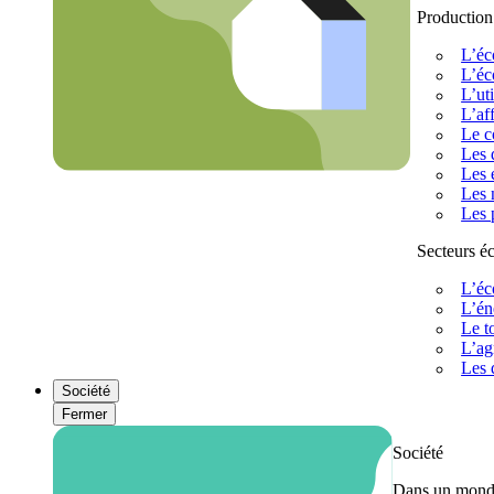
Production
L’éc
L’éc
L’uti
L’af
Le c
Les 
Les 
Les 
Les 
Secteurs 
L’éc
L’én
Le t
L’ag
Les 
Société
Fermer
Société
Dans un monde 