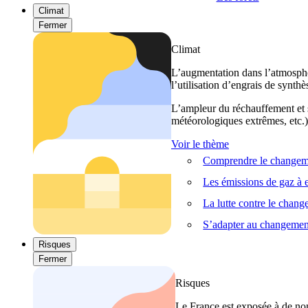
Climat
Fermer
Climat
L’augmentation dans l’atmosphèr
l’utilisation d’engrais de synthè
L’ampleur du réchauffement et s
météorologiques extrêmes, etc.) 
Voir le thème
Comprendre le changeme
Les émissions de gaz à e
La lutte contre le chan
S’adapter au changemen
Risques
Fermer
Risques
Le France est exposée à de nom