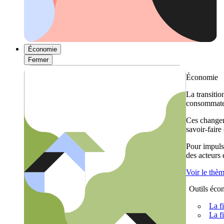
Économie
Fermer
Économie
La transitio
consommateu
Ces changem
savoir-faire
Pour impulse
des acteurs
Voir le thè
Outils éco
La f
La f