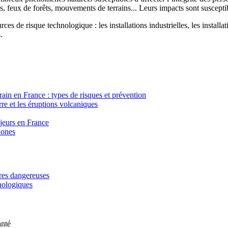
, feux de forêts, mouvements de terrains... Leurs impacts sont susceptib
ces de risque technologique : les installations industrielles, les installa
.
in en France : types de risques et prévention
re et les éruptions volcaniques
ajeurs en France
lones
ères dangereuses
hnologiques
anté