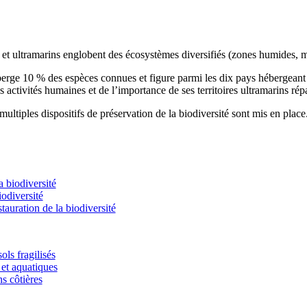
s et ultramarins englobent des écosystèmes diversifiés (zones humides, m
éberge 10 % des espèces connues et figure parmi les dix pays hébergean
s activités humaines et de l’importance de ses territoires ultramarins rép
ultiples dispositifs de préservation de la biodiversité sont mis en place
 biodiversité
odiversité
stauration de la biodiversité
ols fragilisés
et aquatiques
ns côtières