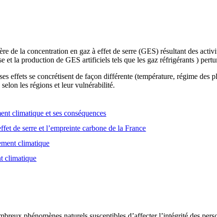
e de la concentration en gaz à effet de serre (GES) résultant des activ
se et la production de GES artificiels tels que les gaz réfrigérants ) pert
es effets se concrétisent de façon différente (température, régime des
selon les régions et leur vulnérabilité.
nt climatique et ses conséquences
ffet de serre et l’empreinte carbone de la France
gement climatique
t climatique
breux phénomènes naturels susceptibles d’affecter l’intégrité des person