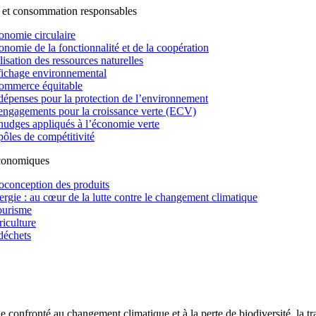
 et consommation responsables
onomie circulaire
onomie de la fonctionnalité et de la coopération
lisation des ressources naturelles
fichage environnemental
ommerce équitable
dépenses pour la protection de l’environnement
engagements pour la croissance verte (ECV)
nudges appliqués à l’économie verte
pôles de compétitivité
économiques
oconception des produits
ergie : au cœur de la lutte contre le changement climatique
ourisme
riculture
déchets
confronté au changement climatique et à la perte de biodiversité, la tr