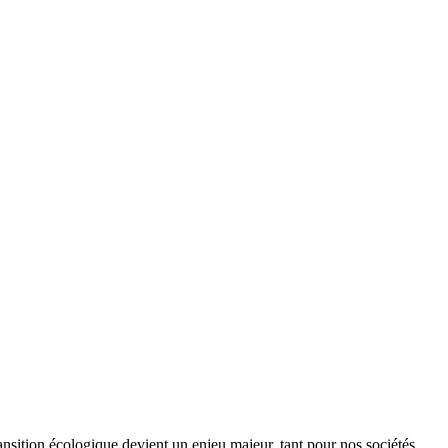
ansition écologique devient un enjeu majeur, tant pour nos sociétés