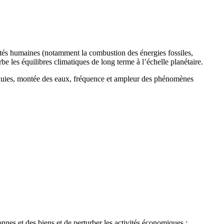
ités humaines (notamment la combustion des énergies fossiles,
urbe les équilibres climatiques de long terme à l’échelle planétaire.
 pluies, montée des eaux, fréquence et ampleur des phénomènes
nes et des biens et de perturber les activités économiques :