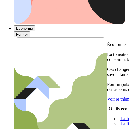
Économie
Fermer
Économie
La transitio
consommateu
Ces changem
savoir-faire
Pour impulse
des acteurs
Voir le thè
Outils éco
La f
La f