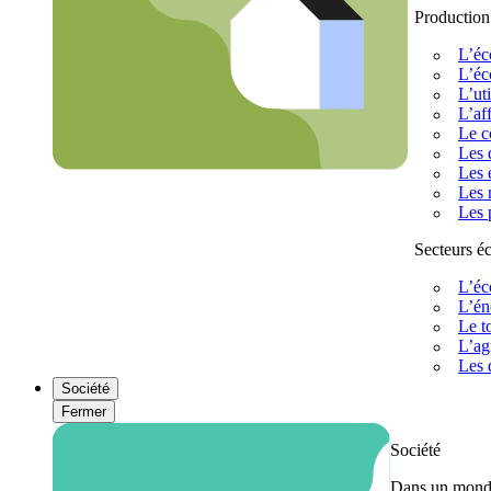
Production
L’éc
L’éc
L’uti
L’af
Le c
Les 
Les 
Les 
Les 
Secteurs 
L’éc
L’én
Le t
L’ag
Les 
Société
Fermer
Société
Dans un monde 