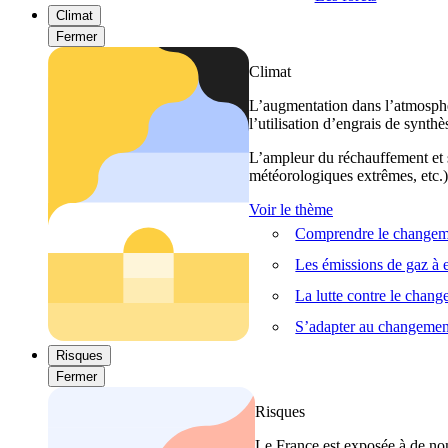
Climat
Fermer
Climat
L’augmentation dans l’atmosphèr
l’utilisation d’engrais de synthè
L’ampleur du réchauffement et s
météorologiques extrêmes, etc.) 
Voir le thème
Comprendre le changeme
Les émissions de gaz à e
La lutte contre le chan
S’adapter au changemen
Risques
Fermer
Risques
Le France est exposée à de nom