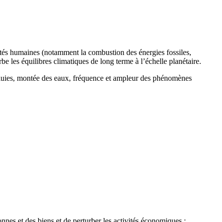
ités humaines (notamment la combustion des énergies fossiles,
urbe les équilibres climatiques de long terme à l’échelle planétaire.
 pluies, montée des eaux, fréquence et ampleur des phénomènes
nes et des biens et de perturber les activités économiques :