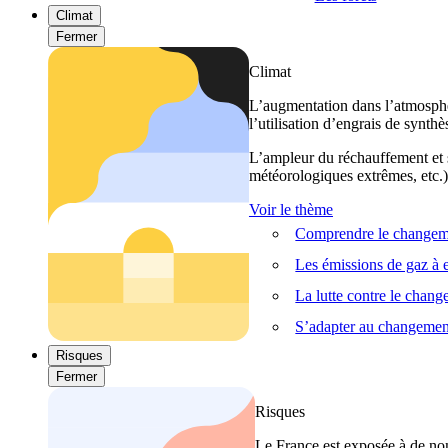
Climat
Fermer
Climat
L’augmentation dans l’atmosphèr
l’utilisation d’engrais de synthè
L’ampleur du réchauffement et s
météorologiques extrêmes, etc.) 
Voir le thème
Comprendre le changeme
Les émissions de gaz à e
La lutte contre le chan
S’adapter au changemen
Risques
Fermer
Risques
Le France est exposée à de nom