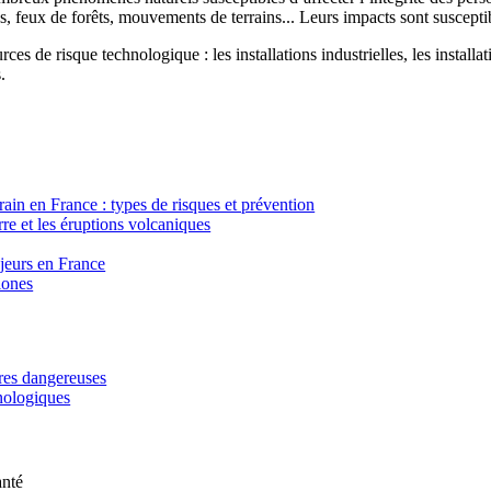
, feux de forêts, mouvements de terrains... Leurs impacts sont susceptib
ces de risque technologique : les installations industrielles, les installa
.
in en France : types de risques et prévention
re et les éruptions volcaniques
ajeurs en France
lones
ères dangereuses
hnologiques
anté