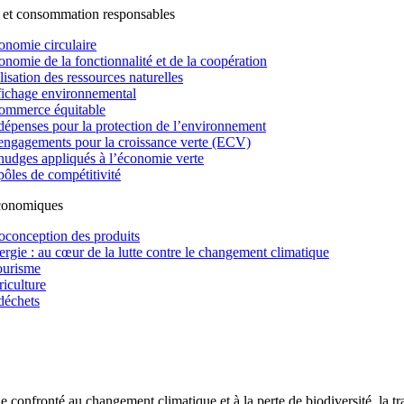
 et consommation responsables
onomie circulaire
onomie de la fonctionnalité et de la coopération
lisation des ressources naturelles
fichage environnemental
ommerce équitable
dépenses pour la protection de l’environnement
engagements pour la croissance verte (ECV)
nudges appliqués à l’économie verte
pôles de compétitivité
économiques
oconception des produits
ergie : au cœur de la lutte contre le changement climatique
ourisme
riculture
déchets
confronté au changement climatique et à la perte de biodiversité, la tr