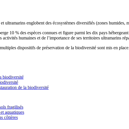
s et ultramarins englobent des écosystèmes diversifiés (zones humides, m
éberge 10 % des espèces connues et figure parmi les dix pays hébergean
s activités humaines et de l’importance de ses territoires ultramarins rép
ultiples dispositifs de préservation de la biodiversité sont mis en place
 biodiversité
odiversité
stauration de la biodiversité
ols fragilisés
et aquatiques
ns côtières