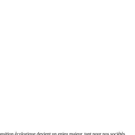
ansition écologique devient un enjeu majeur, tant pour nos sociétés