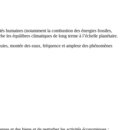
ités humaines (notamment la combustion des énergies fossiles,
urbe les équilibres climatiques de long terme à l’échelle planétaire.
 pluies, montée des eaux, fréquence et ampleur des phénomènes
nes et des biens et de perturber les activités économiques :