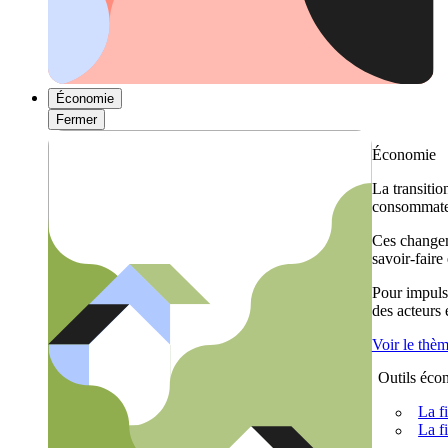
Économie
Fermer
Économie
La transitio
consommateu
Ces changem
savoir-faire
Pour impulse
des acteurs
Voir le thè
Outils éco
La f
La f