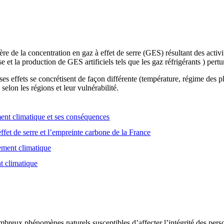
e de la concentration en gaz à effet de serre (GES) résultant des activ
se et la production de GES artificiels tels que les gaz réfrigérants ) pert
es effets se concrétisent de façon différente (température, régime des
selon les régions et leur vulnérabilité.
nt climatique et ses conséquences
ffet de serre et l’empreinte carbone de la France
gement climatique
t climatique
breux phénomènes naturels susceptibles d’affecter l’intégrité des person