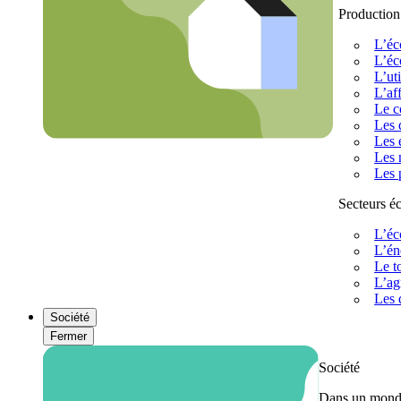
Production
L’éc
L’éc
L’uti
L’af
Le c
Les 
Les 
Les 
Les 
Secteurs 
L’éc
L’én
Le t
L’ag
Les 
Société
Fermer
Société
Dans un monde 