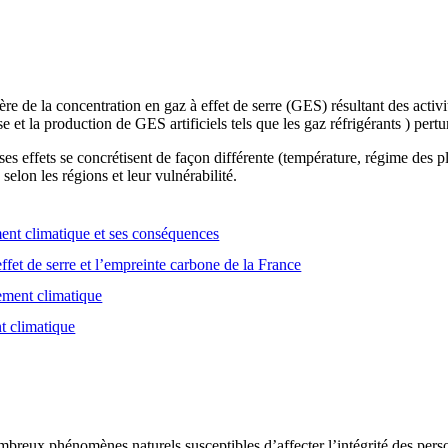
e de la concentration en gaz à effet de serre (GES) résultant des activ
se et la production de GES artificiels tels que les gaz réfrigérants ) pert
es effets se concrétisent de façon différente (température, régime des
selon les régions et leur vulnérabilité.
nt climatique et ses conséquences
ffet de serre et l’empreinte carbone de la France
gement climatique
t climatique
breux phénomènes naturels susceptibles d’affecter l’intégrité des person