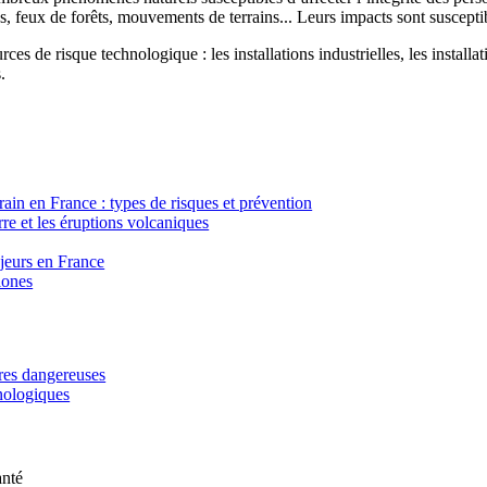
, feux de forêts, mouvements de terrains... Leurs impacts sont susceptib
ces de risque technologique : les installations industrielles, les installa
.
in en France : types de risques et prévention
re et les éruptions volcaniques
ajeurs en France
lones
ères dangereuses
hnologiques
anté