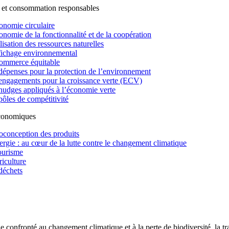
 et consommation responsables
onomie circulaire
onomie de la fonctionnalité et de la coopération
lisation des ressources naturelles
fichage environnemental
ommerce équitable
dépenses pour la protection de l’environnement
engagements pour la croissance verte (ECV)
nudges appliqués à l’économie verte
pôles de compétitivité
économiques
oconception des produits
ergie : au cœur de la lutte contre le changement climatique
ourisme
riculture
déchets
confronté au changement climatique et à la perte de biodiversité, la tr