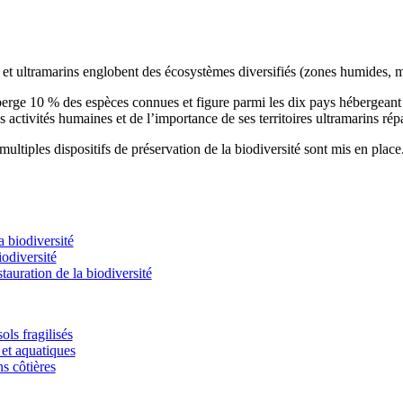
s et ultramarins englobent des écosystèmes diversifiés (zones humides, m
éberge 10 % des espèces connues et figure parmi les dix pays hébergean
s activités humaines et de l’importance de ses territoires ultramarins rép
ultiples dispositifs de préservation de la biodiversité sont mis en place
 biodiversité
odiversité
stauration de la biodiversité
ols fragilisés
et aquatiques
ns côtières