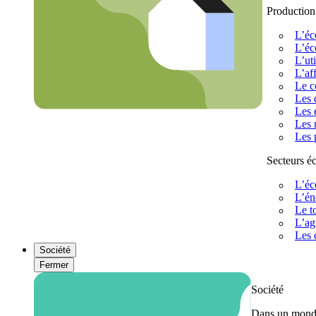
Production
L’éc
L’éc
L’uti
L’af
Le c
Les 
Les 
Les 
Les 
Secteurs 
L’éc
L’én
Le t
L’ag
Les 
Société
Fermer
Société
Dans un monde 