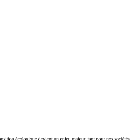
ansition écologique devient un enjeu majeur, tant pour nos sociétés