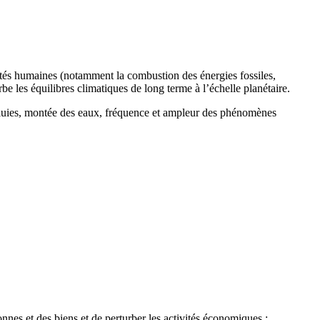
ités humaines (notamment la combustion des énergies fossiles,
urbe les équilibres climatiques de long terme à l’échelle planétaire.
 pluies, montée des eaux, fréquence et ampleur des phénomènes
nes et des biens et de perturber les activités économiques :