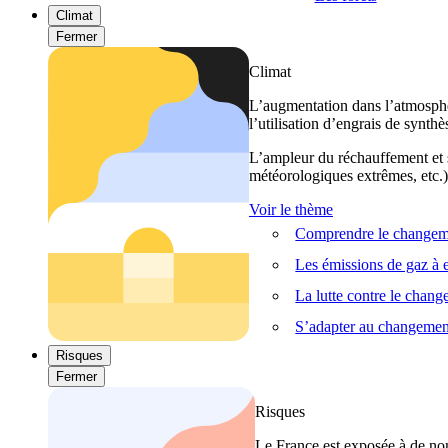
Climat
Fermer
Climat
L’augmentation dans l’atmosphèr
l’utilisation d’engrais de synthè
L’ampleur du réchauffement et s
météorologiques extrêmes, etc.) 
Voir le thème
Comprendre le changeme
Les émissions de gaz à e
La lutte contre le chan
S’adapter au changemen
Risques
Fermer
Risques
Le France est exposée à de nom