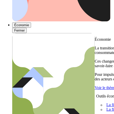
Économie
Fermer
Économie
La transitio
consommateu
Ces changem
savoir-faire
Pour impulse
des acteurs
Voir le thè
Outils éco
La f
La f