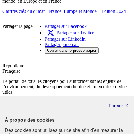
monde, en Europe et en France.
Chiffres clés du climat - France, Europe et Monde – Édition 2024
Partager la page
Partager sur Facebook
Partager sur Twitter
Partager sur LinkedIn
Partager par email
Copier dans le presse-papier
République
Française
Le portail de tous les citoyens pour s’informer sur les enjeux de
l’environnement, du développement durable et trouver des services
utiles
info.gouv.fr
- ouvre une nouvelle fenêtre
service-public.fr
- ouvre une nouvelle fenêtre
legifrance.gouv.fr
- ouvre une nouvelle fenêtre
data.gouv.fr
- ouvre une nouvelle fenêtre
À propos des cookies
Partenaire
Des cookies sont utilisés sur ce site afin d'en mesurer la