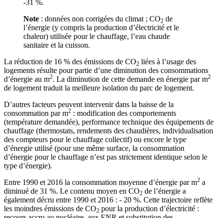
-31 %.
Note
: données non corrigées du climat ; CO
de
2
l’énergie (y compris la production d’électricité et le
chaleur) utilisée pour le chauffage, l’eau chaude
sanitaire et la cuisson.
La réduction de 16 % des émissions de CO
liées à l’usage des
2
logements résulte pour partie d’une diminution des consommations
2
2
d’énergie au m
. La diminution de cette demande en énergie par m
de logement traduit la meilleure isolation du parc de logement.
D’autres facteurs peuvent intervenir dans la baisse de la
2
consommation par m
: modification des comportements
(température demandée), performance technique des équipements de
chauffage (thermostats, rendements des chaudières, individualisation
des compteurs pour le chauffage collectif) ou encore le type
d’énergie utilisé (pour une même surface, la consommation
d’énergie pour le chauffage n’est pas strictement identique selon le
type d’énergie).
2
Entre 1990 et 2016 la consommation moyenne d’énergie par m
a
diminué de 31 %. Le contenu moyen en CO
de l’énergie a
2
également décru entre 1990 et 2016 : - 20 %. Cette trajectoire reflète
les moindres émissions de CO
pour la production d’électricité :
2
recours accru au nucléaire, aux ENR et substitution des