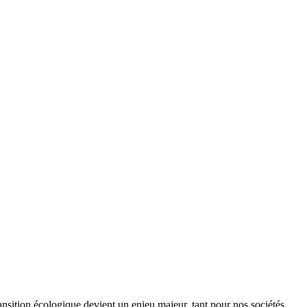
ansition écologique devient un enjeu majeur, tant pour nos sociétés