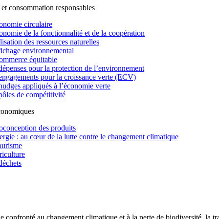
 et consommation responsables
onomie circulaire
onomie de la fonctionnalité et de la coopération
lisation des ressources naturelles
fichage environnemental
ommerce équitable
dépenses pour la protection de l’environnement
engagements pour la croissance verte (ECV)
nudges appliqués à l’économie verte
pôles de compétitivité
économiques
oconception des produits
ergie : au cœur de la lutte contre le changement climatique
ourisme
riculture
déchets
confronté au changement climatique et à la perte de biodiversité, la tr