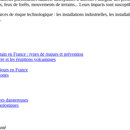
, feux de forêts, mouvements de terrains... Leurs impacts sont susceptib
ces de risque technologique : les installations industrielles, les installa
.
in en France : types de risques et prévention
re et les éruptions volcaniques
ajeurs en France
lones
ères dangereuses
hnologiques
anté