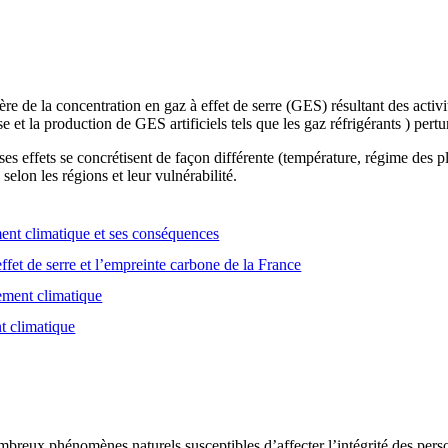
e de la concentration en gaz à effet de serre (GES) résultant des activ
se et la production de GES artificiels tels que les gaz réfrigérants ) pert
es effets se concrétisent de façon différente (température, régime des
selon les régions et leur vulnérabilité.
nt climatique et ses conséquences
ffet de serre et l’empreinte carbone de la France
gement climatique
t climatique
breux phénomènes naturels susceptibles d’affecter l’intégrité des person