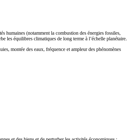
ités humaines (notamment la combustion des énergies fossiles,
urbe les équilibres climatiques de long terme à l’échelle planétaire.
 pluies, montée des eaux, fréquence et ampleur des phénomènes
nes et des biens et de perturber les activités économiques :