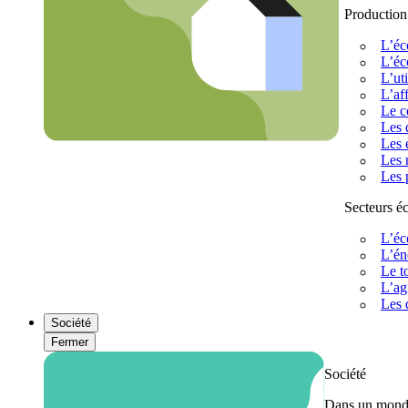
Production
L’éc
L’éc
L’uti
L’af
Le c
Les 
Les 
Les 
Les 
Secteurs 
L’éc
L’én
Le t
L’ag
Les 
Société
Fermer
Société
Dans un monde 