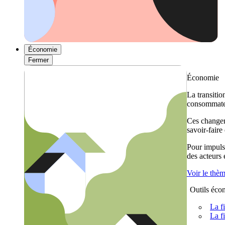
Économie
Fermer
Économie
La transitio
consommateu
Ces changem
savoir-faire
Pour impulse
des acteurs
Voir le thè
Outils éco
La f
La f