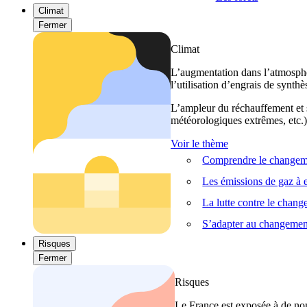
Climat
Fermer
Climat
L’augmentation dans l’atmosphèr
l’utilisation d’engrais de synthè
L’ampleur du réchauffement et s
météorologiques extrêmes, etc.) 
Voir le thème
Comprendre le changeme
Les émissions de gaz à e
La lutte contre le chan
S’adapter au changemen
Risques
Fermer
Risques
Le France est exposée à de nom