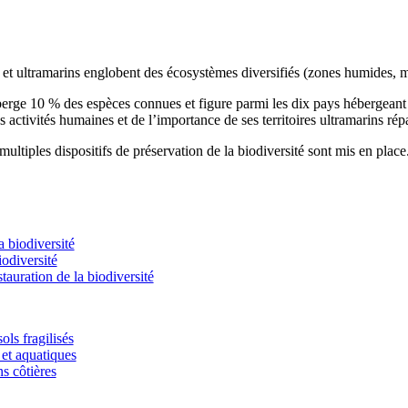
s et ultramarins englobent des écosystèmes diversifiés (zones humides, m
éberge 10 % des espèces connues et figure parmi les dix pays hébergean
s activités humaines et de l’importance de ses territoires ultramarins rép
ultiples dispositifs de préservation de la biodiversité sont mis en place
 biodiversité
odiversité
stauration de la biodiversité
ols fragilisés
et aquatiques
ns côtières