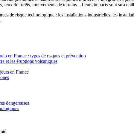
, feux de forêts, mouvements de terrains... Leurs impacts sont susceptib
ces de risque technologique : les installations industrielles, les installa
.
in en France : types de risques et prévention
re et les éruptions volcaniques
ajeurs en France
lones
ères dangereuses
hnologiques
anté