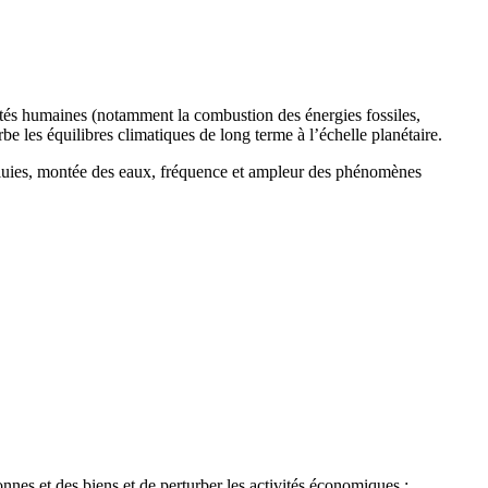
ités humaines (notamment la combustion des énergies fossiles,
urbe les équilibres climatiques de long terme à l’échelle planétaire.
 pluies, montée des eaux, fréquence et ampleur des phénomènes
nes et des biens et de perturber les activités économiques :