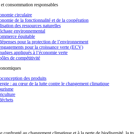
 et consommation responsables
onomie circulaire
onomie de la fonctionnalité et de la coopération
lisation des ressources naturelles
fichage environnemental
ommerce équitable
dépenses pour la protection de l’environnement
engagements pour la croissance verte (ECV)
nudges appliqués à l’économie verte
pôles de compétitivité
économiques
oconception des produits
ergie : au cœur de la lutte contre le changement climatique
ourisme
riculture
déchets
confronté au changement climatique et à la perte de biodiversité, la tr