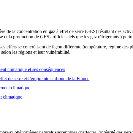
e de la concentration en gaz à effet de serre (GES) résultant des activ
se et la production de GES artificiels tels que les gaz réfrigérants ) pert
es effets se concrétisent de façon différente (température, régime des
selon les régions et leur vulnérabilité.
nt climatique et ses conséquences
ffet de serre et l’empreinte carbone de la France
gement climatique
t climatique
breux phénomènes naturels susceptibles d’affecter l’intégrité des person