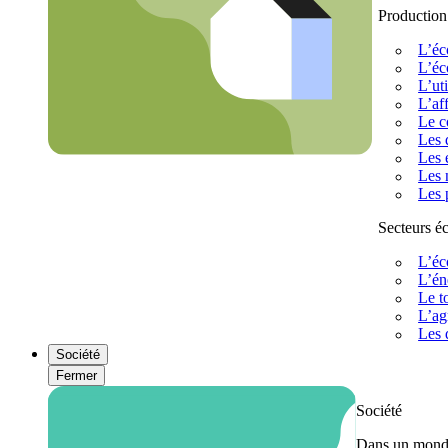
Production
L’éc
L’éc
L’uti
L’af
Le c
Les 
Les 
Les 
Les 
Secteurs 
L’éc
L’én
Le t
L’ag
Les 
Société
Fermer
Société
Dans un monde 