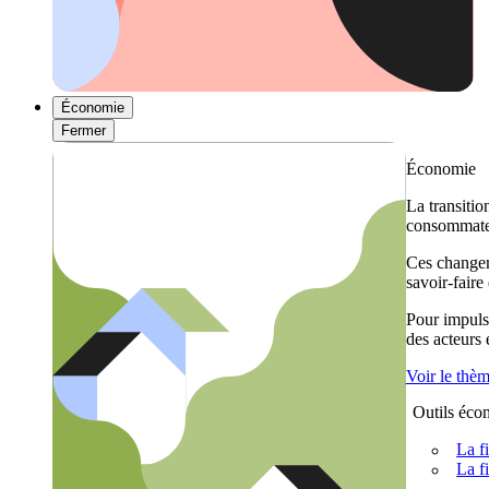
Économie
Fermer
Économie
La transitio
consommateu
Ces changem
savoir-faire
Pour impulse
des acteurs
Voir le thè
Outils éco
La f
La f