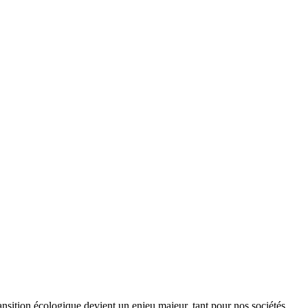
ansition écologique devient un enjeu majeur, tant pour nos sociétés