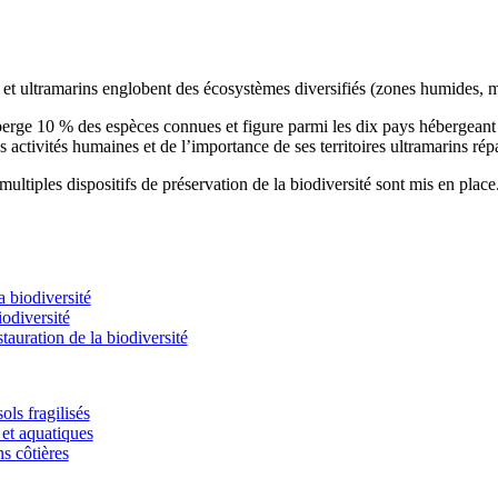
s et ultramarins englobent des écosystèmes diversifiés (zones humides, m
éberge 10 % des espèces connues et figure parmi les dix pays hébergean
s activités humaines et de l’importance de ses territoires ultramarins rép
ultiples dispositifs de préservation de la biodiversité sont mis en place
 biodiversité
odiversité
stauration de la biodiversité
ols fragilisés
et aquatiques
ns côtières