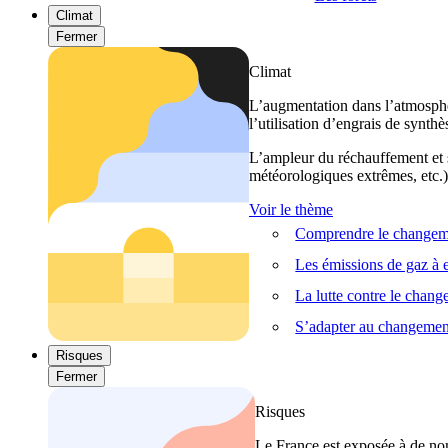
Climat
Fermer
Climat
L’augmentation dans l’atmosphèr
l’utilisation d’engrais de synthè
L’ampleur du réchauffement et s
météorologiques extrêmes, etc.) 
Voir le thème
Comprendre le changeme
Les émissions de gaz à e
La lutte contre le chan
S’adapter au changemen
Risques
Fermer
Risques
Le France est exposée à de nom