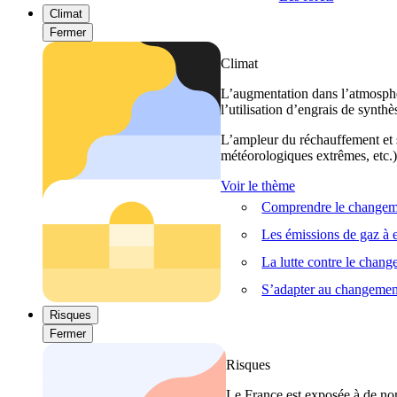
Climat
Fermer
Climat
L’augmentation dans l’atmosphèr
l’utilisation d’engrais de synthè
L’ampleur du réchauffement et s
météorologiques extrêmes, etc.) 
Voir le thème
Comprendre le changeme
Les émissions de gaz à e
La lutte contre le chan
S’adapter au changemen
Risques
Fermer
Risques
Le France est exposée à de nom