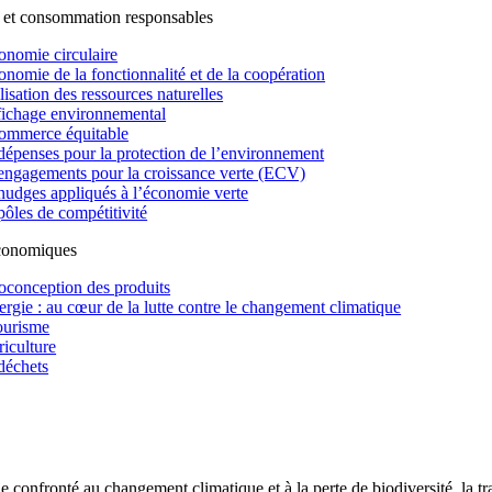
 et consommation responsables
onomie circulaire
onomie de la fonctionnalité et de la coopération
lisation des ressources naturelles
fichage environnemental
ommerce équitable
dépenses pour la protection de l’environnement
engagements pour la croissance verte (ECV)
nudges appliqués à l’économie verte
pôles de compétitivité
économiques
oconception des produits
ergie : au cœur de la lutte contre le changement climatique
ourisme
riculture
déchets
confronté au changement climatique et à la perte de biodiversité, la tr