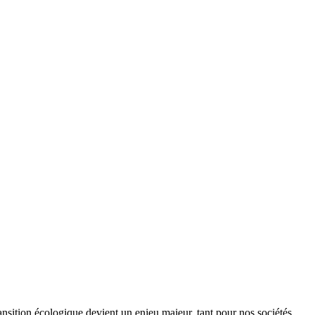
ansition écologique devient un enjeu majeur, tant pour nos sociétés