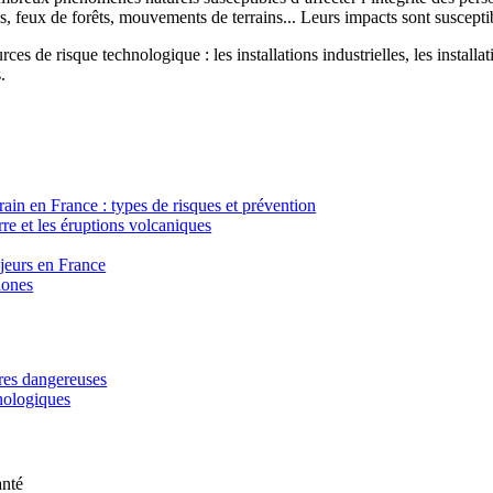
, feux de forêts, mouvements de terrains... Leurs impacts sont susceptib
ces de risque technologique : les installations industrielles, les installa
.
in en France : types de risques et prévention
re et les éruptions volcaniques
ajeurs en France
lones
ères dangereuses
hnologiques
anté