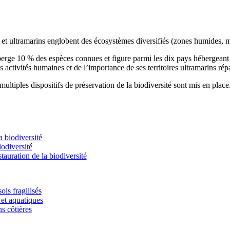
s et ultramarins englobent des écosystèmes diversifiés (zones humides, m
éberge 10 % des espèces connues et figure parmi les dix pays hébergean
s activités humaines et de l’importance de ses territoires ultramarins rép
ultiples dispositifs de préservation de la biodiversité sont mis en place
 biodiversité
odiversité
stauration de la biodiversité
ols fragilisés
et aquatiques
ns côtières