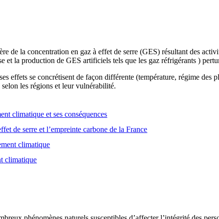
e de la concentration en gaz à effet de serre (GES) résultant des activ
se et la production de GES artificiels tels que les gaz réfrigérants ) pert
es effets se concrétisent de façon différente (température, régime des
selon les régions et leur vulnérabilité.
nt climatique et ses conséquences
ffet de serre et l’empreinte carbone de la France
gement climatique
t climatique
breux phénomènes naturels susceptibles d’affecter l’intégrité des person