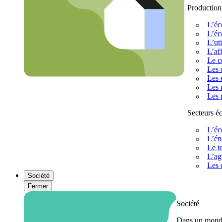
Production
L’éc
L’éc
L’uti
L’af
Le c
Les 
Les 
Les 
Les 
Secteurs 
L’éc
L’én
Le t
L’ag
Les 
Société
Fermer
Société
Dans un monde 