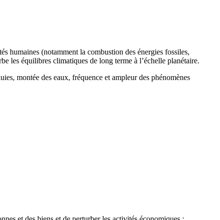
ités humaines (notamment la combustion des énergies fossiles,
urbe les équilibres climatiques de long terme à l’échelle planétaire.
 pluies, montée des eaux, fréquence et ampleur des phénomènes
nes et des biens et de perturber les activités économiques :