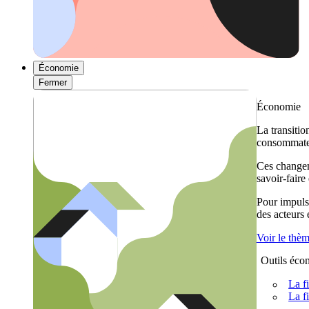
Économie
Fermer
Économie
La transitio
consommateu
Ces changem
savoir-faire
Pour impulse
des acteurs
Voir le thè
Outils éco
La f
La f