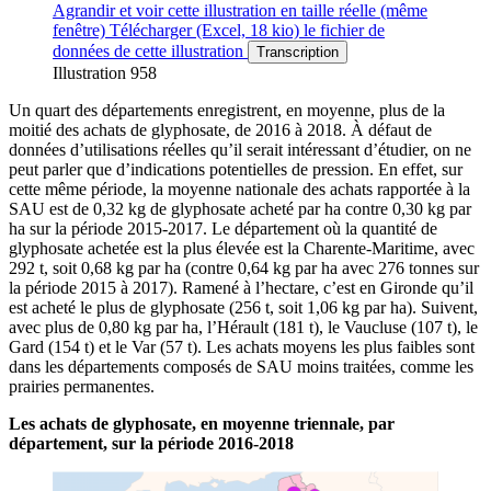
Agrandir
et voir cette illustration en taille réelle (même
fenêtre)
Télécharger
(Excel, 18 kio)
le fichier de
données de cette illustration
Transcription
Illustration 958
Un quart des départements enregistrent, en moyenne, plus de la
moitié des achats de glyphosate, de 2016 à 2018. À défaut de
données d’utilisations réelles qu’il serait intéressant d’étudier, on ne
peut parler que d’indications potentielles de pression. En effet, sur
cette même période, la moyenne nationale des achats rapportée à la
SAU est de 0,32 kg de glyphosate acheté par ha contre 0,30 kg par
ha sur la période 2015-2017. Le département où la quantité de
glyphosate achetée est la plus élevée est la Charente-Maritime, avec
292 t, soit 0,68 kg par ha (contre 0,64 kg par ha avec 276 tonnes sur
la période 2015 à 2017). Ramené à l’hectare, c’est en Gironde qu’il
est acheté le plus de glyphosate (256 t, soit 1,06 kg par ha). Suivent,
avec plus de 0,80 kg par ha, l’Hérault (181 t), le Vaucluse (107 t), le
Gard (154 t) et le Var (57 t). Les achats moyens les plus faibles sont
dans les départements composés de SAU moins traitées, comme les
prairies permanentes.
Les achats de glyphosate, en moyenne triennale, par
département, sur la période 2016-2018