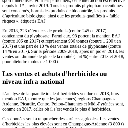
sport minéralisés. Pour les particuliers, cette interdiction est effective
er
depuis le 1
janvier 2019. Tous les produits phytopharmaceutiques
sont concernés, hormis les produits de biocontrôle, les produits
d’agriculture biologique, ainsi que les produits qualifiés à « faible
risques », étiquetés EAJ.
En 2018, 223 références de produits (contre 245 en 2017)
contiennent du glyphosate. Parmi eux, 98 portent la mention EAJ
(contre 106 en 2017) et représentent 936 tonnes (contre 1 200 t en
2017) et une part de 10 % des ventes totales de glyphosate (contre
14 % en 2017). Sur la période 2009-2018, après un pic en 2013, les
ventes ont diminué de plus de la moitié (- 54 %) entre 2013 et 2018,
pour atteindre moins de 1 000 t.
Les ventes et achats d’herbicides au
niveau infra-national
L’analyse de la quantité totale d’herbicides vendue en 2018, hors
mention EAJ, montre que les (anciennes) régions Champagne-
Ardenne, Picardie, Centre, Poitou-Charentes et Midi-Pyrénées sont,
comme en 2017, celles où il s’est vendu le plus d’herbicides.
Ces données sont à rapprocher des surfaces agricoles. Les ventes
d’herbicides les plus élevées sont en Champagne-Ardenne (3 800 t)