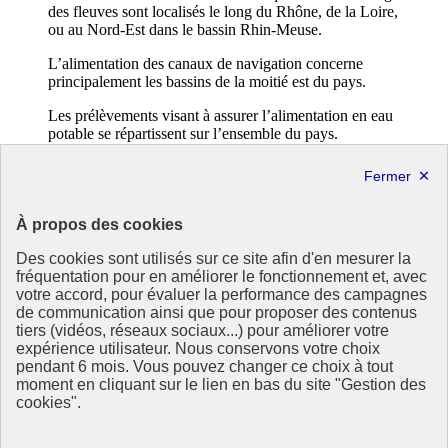
des fleuves sont localisés le long du Rhône, de la Loire,
ou au Nord-Est dans le bassin Rhin-Meuse.
L’alimentation des canaux de navigation concerne
principalement les bassins de la moitié est du pays.
Les prélèvements visant à assurer l’alimentation en eau
potable se répartissent sur l’ensemble du pays.
Les prélèvements pour l’agriculture, destinés pour plus
de 90 % à l’irrigation, concernent surtout la moitié sud
du pays, et, dans une moindre mesure, le Centre-Ouest.
À propos des cookies
Une grande partie des prélèvements industriels est
concentrée dans le Nord-Est du territoire et dans le
Des cookies sont utilisés sur ce site afin d'en mesurer la
couloir rhodanien.
fréquentation pour en améliorer le fonctionnement et, avec
votre accord, pour évaluer la performance des campagnes
de communication ainsi que pour proposer des contenus
tiers (vidéos, réseaux sociaux...) pour améliorer votre
expérience utilisateur. Nous conservons votre choix
Ressources
pendant 6 mois. Vous pouvez changer ce choix à tout
moment en cliquant sur le lien en bas du site "Gestion des
cookies".
Les dernières ressources