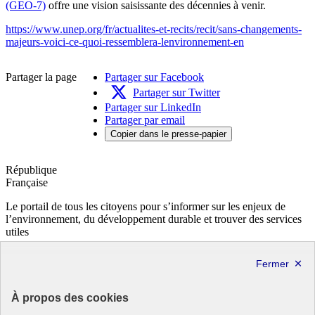
(GEO-7)
offre une vision saisissante des décennies à venir.
https://www.unep.org/fr/actualites-et-recits/recit/sans-changements-
majeurs-voici-ce-quoi-ressemblera-lenvironnement-en
Partager la page
Partager sur Facebook
Partager sur Twitter
Partager sur LinkedIn
Partager par email
Copier dans le presse-papier
République
Française
Le portail de tous les citoyens pour s’informer sur les enjeux de
l’environnement, du développement durable et trouver des services
utiles
info.gouv.fr
- ouvre une nouvelle fenêtre
service-public.fr
- ouvre une nouvelle fenêtre
legifrance.gouv.fr
- ouvre une nouvelle fenêtre
data.gouv.fr
- ouvre une nouvelle fenêtre
À propos des cookies