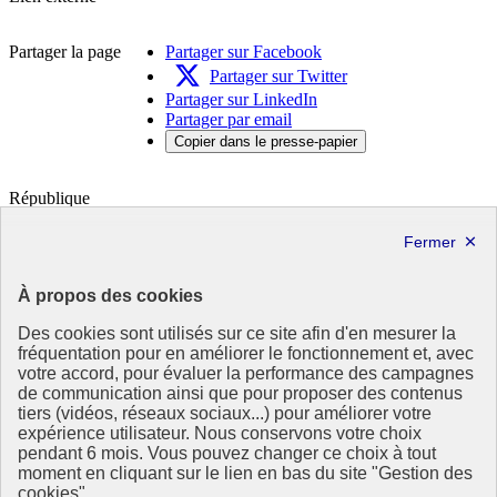
à
la
Partager la page
Partager sur Facebook
conversion
des
Partager sur Twitter
véhicules
Partager sur LinkedIn
particuliers
Partager par email
en
Copier dans le presse-papier
2019
:
bilan
République
socio-
Française
économique-
Nouvelle
Le portail de tous les citoyens pour s’informer sur les enjeux de
fenêtre
l’environnement, du développement durable et trouver des services
À propos des cookies
utiles
Des cookies sont utilisés sur ce site afin d'en mesurer la
info.gouv.fr
- ouvre une nouvelle fenêtre
fréquentation pour en améliorer le fonctionnement et, avec
service-public.fr
- ouvre une nouvelle fenêtre
votre accord, pour évaluer la performance des campagnes
legifrance.gouv.fr
- ouvre une nouvelle fenêtre
de communication ainsi que pour proposer des contenus
data.gouv.fr
- ouvre une nouvelle fenêtre
tiers (vidéos, réseaux sociaux...) pour améliorer votre
expérience utilisateur. Nous conservons votre choix
Partenaire
pendant 6 mois. Vous pouvez changer ce choix à tout
moment en cliquant sur le lien en bas du site "Gestion des
Partenaire principal : Eionet Portal
cookies".