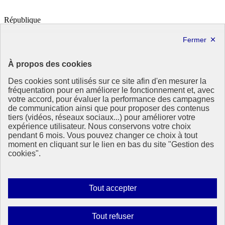
République
Française
Le portail de tous les citoyens pour s’informer sur les enjeux de
l’environnement, du développement durable et trouver des services
utiles
À propos des cookies
info.gouv.fr
- ouvre une nouvelle fenêtre
Des cookies sont utilisés sur ce site afin d'en mesurer la
service-public.fr
- ouvre une nouvelle fenêtre
fréquentation pour en améliorer le fonctionnement et, avec
legifrance.gouv.fr
- ouvre une nouvelle fenêtre
votre accord, pour évaluer la performance des campagnes
data.gouv.fr
- ouvre une nouvelle fenêtre
de communication ainsi que pour proposer des contenus
tiers (vidéos, réseaux sociaux...) pour améliorer votre
expérience utilisateur. Nous conservons votre choix
Partenaire
pendant 6 mois. Vous pouvez changer ce choix à tout
moment en cliquant sur le lien en bas du site "Gestion des
Partenaire principal : Eionet Portal
cookies".
Plan du site
Accessibilité : totalement conforme
Mentions légales
Autoriser
Tout accepter
Données personnelles
tous
Contact
les
Gestion des cookies
Interdire
Tout refuser
Paramètres d’affichage
cookies