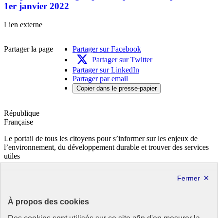
1er janvier 2022
Les
Lien externe
passoires
énergétiques
Partager la page
Partager sur Facebook
du
parc
Partager sur Twitter
locatif
Partager sur LinkedIn
privé
Partager par email
au
Copier dans le presse-papier
1er
janvier
2022-
République
Nouvelle
Française
fenêtre
Le portail de tous les citoyens pour s’informer sur les enjeux de
l’environnement, du développement durable et trouver des services
utiles
info.gouv.fr
- ouvre une nouvelle fenêtre
service-public.fr
- ouvre une nouvelle fenêtre
legifrance.gouv.fr
- ouvre une nouvelle fenêtre
data.gouv.fr
- ouvre une nouvelle fenêtre
À propos des cookies