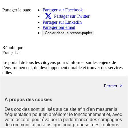
Partager la page
Partager sur Facebook
Partager sur Twitter
Partager sur LinkedIn
Partager par email
Copier dans le presse-papier
République
Française
Le portail de tous les citoyens pour s’informer sur les enjeux de
l’environnement, du développement durable et trouver des services
utiles
info.gouv.fr
- ouvre une nouvelle fenêtre
service-public.fr
- ouvre une nouvelle fenêtre
legifrance.gouv.fr
- ouvre une nouvelle fenêtre
data.gouv.fr
- ouvre une nouvelle fenêtre
À propos des cookies
Partenaire
Des cookies sont utilisés sur ce site afin d'en mesurer la
fréquentation pour en améliorer le fonctionnement et, avec
votre accord, pour évaluer la performance des campagnes
de communication ainsi que pour proposer des contenus