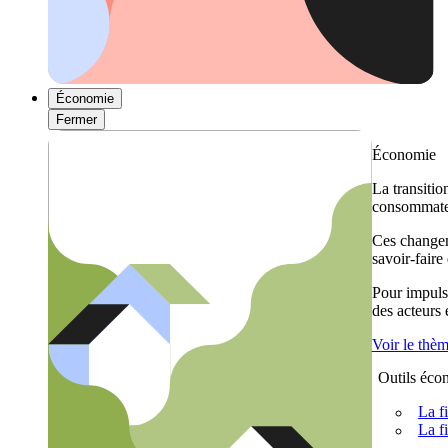
Économie
Fermer
Économie
La transitio
consommateu
Ces changem
savoir-faire
Pour impulse
des acteurs
Voir le thè
Outils éco
La f
La f