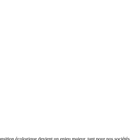
ansition écologique devient un enjeu majeur, tant pour nos sociétés