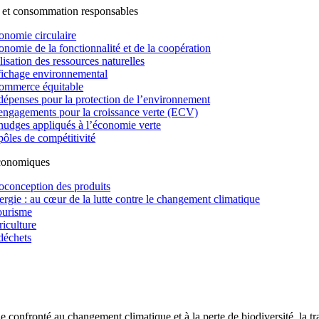
 et consommation responsables
onomie circulaire
onomie de la fonctionnalité et de la coopération
lisation des ressources naturelles
fichage environnemental
ommerce équitable
dépenses pour la protection de l’environnement
engagements pour la croissance verte (ECV)
nudges appliqués à l’économie verte
pôles de compétitivité
économiques
oconception des produits
ergie : au cœur de la lutte contre le changement climatique
ourisme
riculture
déchets
confronté au changement climatique et à la perte de biodiversité, la tr