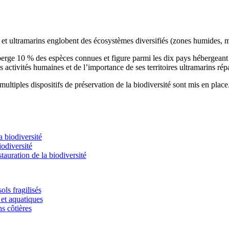
s et ultramarins englobent des écosystèmes diversifiés (zones humides, m
éberge 10 % des espèces connues et figure parmi les dix pays hébergean
s activités humaines et de l’importance de ses territoires ultramarins rép
ultiples dispositifs de préservation de la biodiversité sont mis en place
 biodiversité
odiversité
stauration de la biodiversité
ols fragilisés
et aquatiques
ns côtières