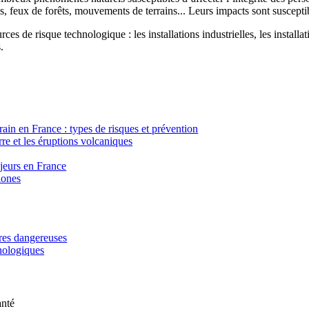
, feux de forêts, mouvements de terrains... Leurs impacts sont susceptib
ces de risque technologique : les installations industrielles, les installa
.
in en France : types de risques et prévention
re et les éruptions volcaniques
ajeurs en France
lones
ères dangereuses
hnologiques
anté