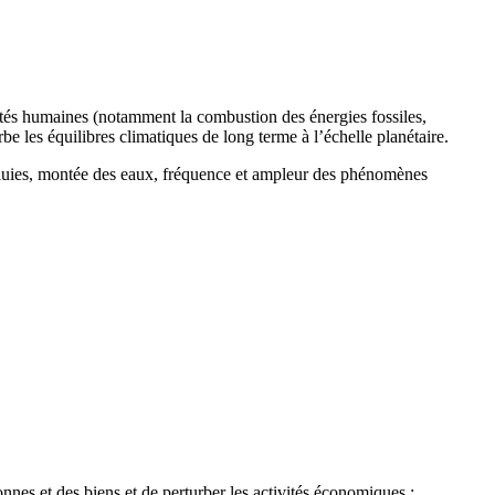
ités humaines (notamment la combustion des énergies fossiles,
urbe les équilibres climatiques de long terme à l’échelle planétaire.
 pluies, montée des eaux, fréquence et ampleur des phénomènes
nes et des biens et de perturber les activités économiques :