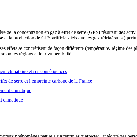
e de la concentration en gaz à effet de serre (GES) résultant des activ
se et la production de GES artificiels tels que les gaz réfrigérants ) pert
es effets se concrétisent de façon différente (température, régime des
selon les régions et leur vulnérabilité.
nt climatique et ses conséquences
ffet de serre et l’empreinte carbone de la France
gement climatique
t climatique
breux phénomènes naturels susceptibles d’affecter l’intégrité des person