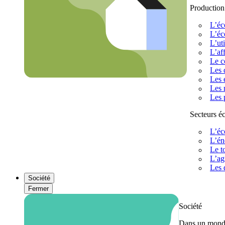
Production
L’éc
L’éc
L’uti
L’af
Le c
Les 
Les 
Les 
Les 
Secteurs 
L’éc
L’én
Le t
L’ag
Les 
Société
Fermer
Société
Dans un monde 