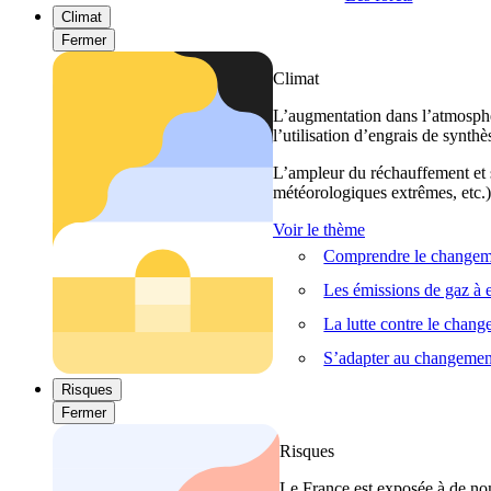
Climat
Fermer
Climat
L’augmentation dans l’atmosphèr
l’utilisation d’engrais de synthè
L’ampleur du réchauffement et s
météorologiques extrêmes, etc.) 
Voir le thème
Comprendre le changeme
Les émissions de gaz à e
La lutte contre le chan
S’adapter au changemen
Risques
Fermer
Risques
Le France est exposée à de nom