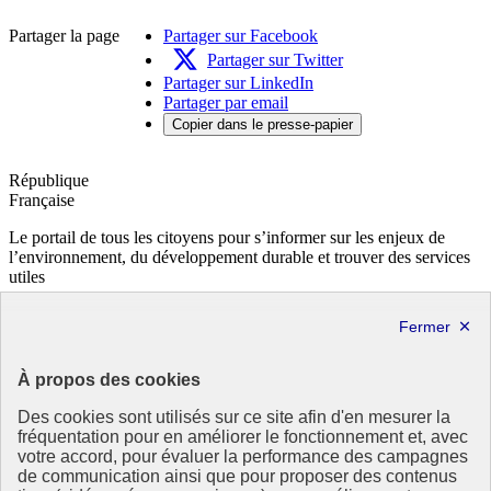
Partager la page
Partager sur Facebook
Partager sur Twitter
Partager sur LinkedIn
Partager par email
Copier dans le presse-papier
République
Française
Le portail de tous les citoyens pour s’informer sur les enjeux de
l’environnement, du développement durable et trouver des services
utiles
info.gouv.fr
- ouvre une nouvelle fenêtre
service-public.fr
- ouvre une nouvelle fenêtre
legifrance.gouv.fr
- ouvre une nouvelle fenêtre
data.gouv.fr
- ouvre une nouvelle fenêtre
À propos des cookies
Partenaire
Des cookies sont utilisés sur ce site afin d'en mesurer la
fréquentation pour en améliorer le fonctionnement et, avec
votre accord, pour évaluer la performance des campagnes
de communication ainsi que pour proposer des contenus