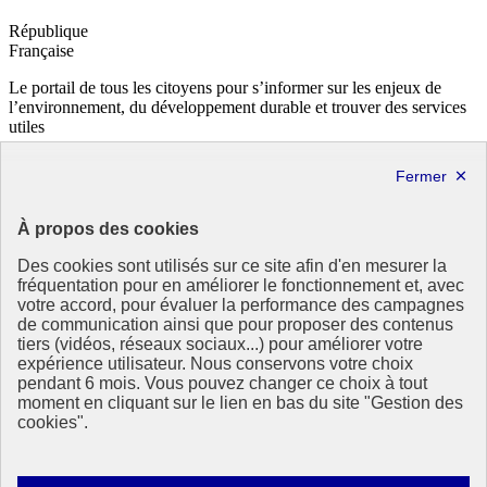
République
Française
Le portail de tous les citoyens pour s’informer sur les enjeux de
l’environnement, du développement durable et trouver des services
utiles
info.gouv.fr
- ouvre une nouvelle fenêtre
service-public.fr
- ouvre une nouvelle fenêtre
legifrance.gouv.fr
- ouvre une nouvelle fenêtre
data.gouv.fr
- ouvre une nouvelle fenêtre
À propos des cookies
Partenaire
Des cookies sont utilisés sur ce site afin d'en mesurer la
fréquentation pour en améliorer le fonctionnement et, avec
votre accord, pour évaluer la performance des campagnes
de communication ainsi que pour proposer des contenus
tiers (vidéos, réseaux sociaux...) pour améliorer votre
expérience utilisateur. Nous conservons votre choix
pendant 6 mois. Vous pouvez changer ce choix à tout
Partenaire principal :
moment en cliquant sur le lien en bas du site "Gestion des
Eionet Portal
cookies".
Plan du site
Accessibilité : totalement conforme