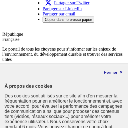
renouvelables
Partager sur Twitter
2021
Partager sur LinkedIn
-
Partager par email
Nouvelle
Copier dans le presse-papier
fenêtre
République
Française
Le portail de tous les citoyens pour s’informer sur les enjeux de
l’environnement, du développement durable et trouver des services
utiles
info.gouv.fr
- ouvre une nouvelle fenêtre
service-public.fr
- ouvre une nouvelle fenêtre
legifrance.gouv.fr
- ouvre une nouvelle fenêtre
data.gouv.fr
- ouvre une nouvelle fenêtre
À propos des cookies
Partenaire
Des cookies sont utilisés sur ce site afin d'en mesurer la
fréquentation pour en améliorer le fonctionnement et, avec
votre accord, pour évaluer la performance des campagnes
de communication ainsi que pour proposer des contenus
tiers (vidéos, réseaux sociaux...) pour améliorer votre
expérience utilisateur. Nous conservons votre choix
pendant 6 mois. Vous pouvez changer ce choix à tout