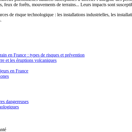
, feux de forêts, mouvements de terrains... Leurs impacts sont susceptib
ces de risque technologique : les installations industrielles, les installa
.
in en France : types de risques et prévention
re et les éruptions volcaniques
ajeurs en France
lones
ères dangereuses
hnologiques
anté