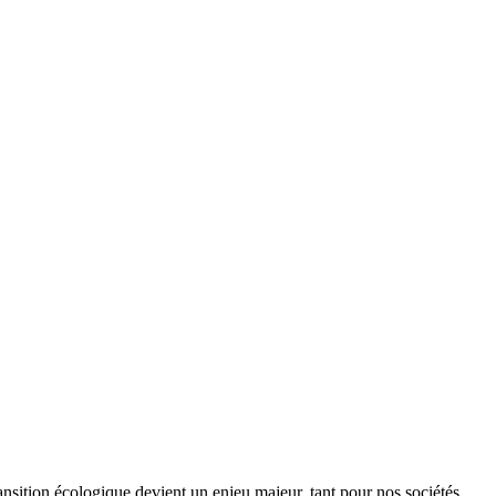
ansition écologique devient un enjeu majeur, tant pour nos sociétés