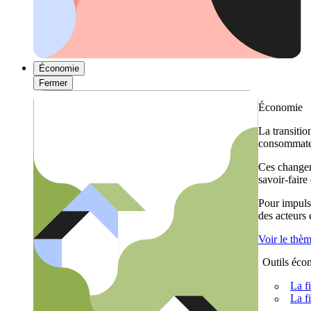
Économie
Fermer
Économie
La transitio
consommateu
Ces changem
savoir-faire
Pour impulse
des acteurs
Voir le thè
Outils éco
La f
La f