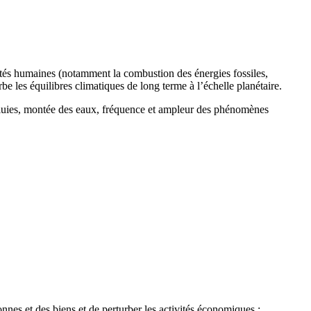
ités humaines (notamment la combustion des énergies fossiles,
urbe les équilibres climatiques de long terme à l’échelle planétaire.
 pluies, montée des eaux, fréquence et ampleur des phénomènes
nes et des biens et de perturber les activités économiques :