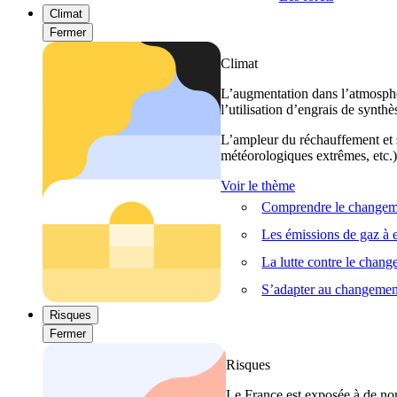
Climat
Fermer
Climat
L’augmentation dans l’atmosphèr
l’utilisation d’engrais de synthè
L’ampleur du réchauffement et s
météorologiques extrêmes, etc.) 
Voir le thème
Comprendre le changeme
Les émissions de gaz à e
La lutte contre le chan
S’adapter au changemen
Risques
Fermer
Risques
Le France est exposée à de nom