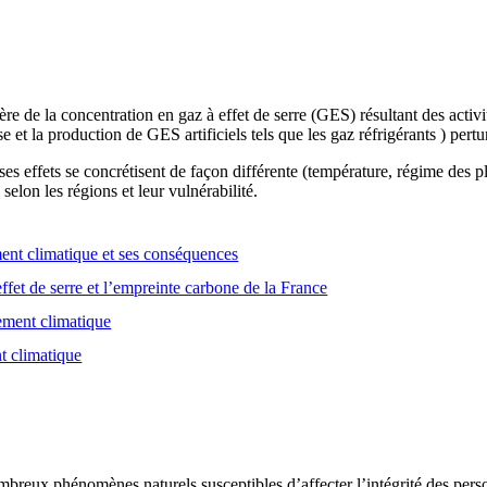
e de la concentration en gaz à effet de serre (GES) résultant des activ
se et la production de GES artificiels tels que les gaz réfrigérants ) pert
es effets se concrétisent de façon différente (température, régime des
selon les régions et leur vulnérabilité.
nt climatique et ses conséquences
ffet de serre et l’empreinte carbone de la France
gement climatique
t climatique
breux phénomènes naturels susceptibles d’affecter l’intégrité des person