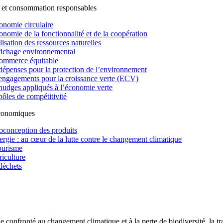
 et consommation responsables
onomie circulaire
onomie de la fonctionnalité et de la coopération
lisation des ressources naturelles
fichage environnemental
ommerce équitable
dépenses pour la protection de l’environnement
engagements pour la croissance verte (ECV)
nudges appliqués à l’économie verte
pôles de compétitivité
économiques
oconception des produits
ergie : au cœur de la lutte contre le changement climatique
ourisme
riculture
déchets
confronté au changement climatique et à la perte de biodiversité, la tr