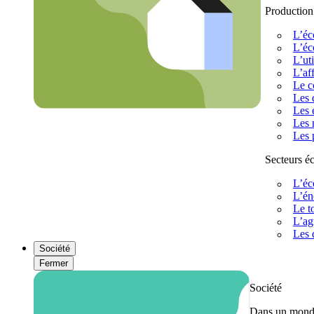
Production
L’éc
L’éc
L’uti
L’af
Le c
Les 
Les 
Les 
Les 
Secteurs 
L’éc
L’én
Le t
L’ag
Les 
Société
Fermer
Société
Dans un monde 