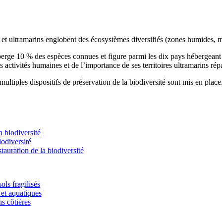
s et ultramarins englobent des écosystèmes diversifiés (zones humides, m
éberge 10 % des espèces connues et figure parmi les dix pays hébergean
s activités humaines et de l’importance de ses territoires ultramarins rép
ultiples dispositifs de préservation de la biodiversité sont mis en place
 biodiversité
odiversité
stauration de la biodiversité
ols fragilisés
et aquatiques
ns côtières