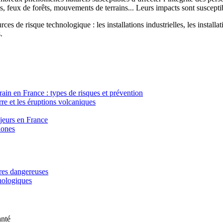
, feux de forêts, mouvements de terrains... Leurs impacts sont susceptib
ces de risque technologique : les installations industrielles, les installa
.
in en France : types de risques et prévention
re et les éruptions volcaniques
ajeurs en France
lones
ères dangereuses
hnologiques
anté