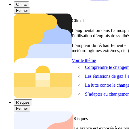
Climat
Fermer
Climat
L’augmentation dans l’atmosphèr
l’utilisation d’engrais de synthè
L’ampleur du réchauffement et s
météorologiques extrêmes, etc.) 
Voir le thème
Comprendre le changeme
Les émissions de gaz à e
La lutte contre le chan
S’adapter au changemen
Risques
Fermer
Risques
Le France est exposée à de nom