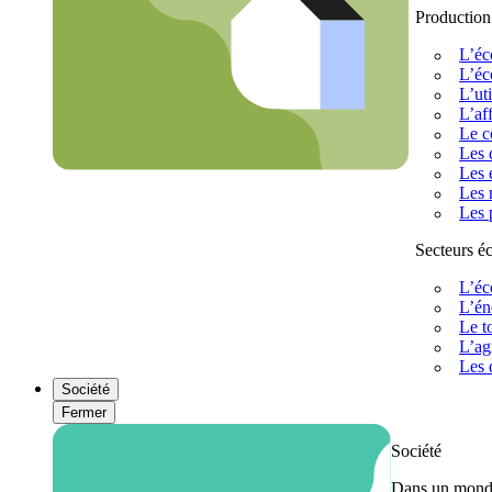
Production
L’éc
L’éc
L’uti
L’af
Le c
Les 
Les 
Les 
Les 
Secteurs 
L’éc
L’én
Le t
L’ag
Les 
Société
Fermer
Société
Dans un monde 