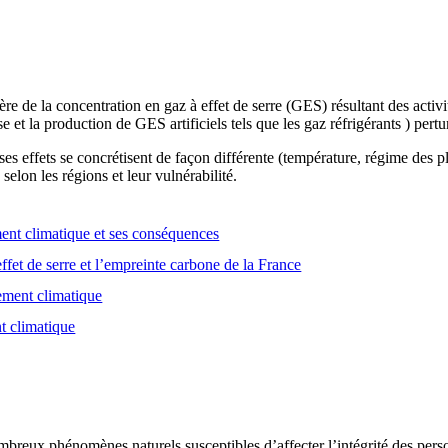
e de la concentration en gaz à effet de serre (GES) résultant des activ
se et la production de GES artificiels tels que les gaz réfrigérants ) pert
es effets se concrétisent de façon différente (température, régime des
selon les régions et leur vulnérabilité.
nt climatique et ses conséquences
ffet de serre et l’empreinte carbone de la France
gement climatique
t climatique
breux phénomènes naturels susceptibles d’affecter l’intégrité des person