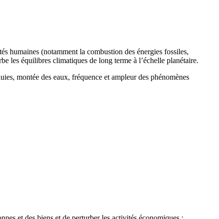
ités humaines (notamment la combustion des énergies fossiles,
urbe les équilibres climatiques de long terme à l’échelle planétaire.
 pluies, montée des eaux, fréquence et ampleur des phénomènes
nes et des biens et de perturber les activités économiques :