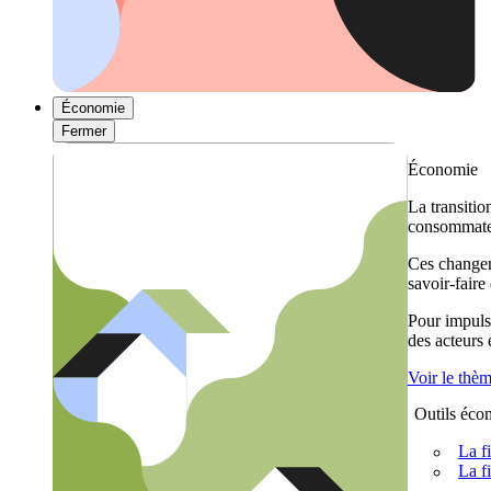
Économie
Fermer
Économie
La transitio
consommateu
Ces changem
savoir-faire
Pour impulse
des acteurs
Voir le thè
Outils éco
La f
La f