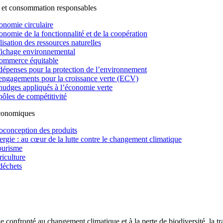
 et consommation responsables
onomie circulaire
onomie de la fonctionnalité et de la coopération
lisation des ressources naturelles
fichage environnemental
ommerce équitable
dépenses pour la protection de l’environnement
engagements pour la croissance verte (ECV)
nudges appliqués à l’économie verte
pôles de compétitivité
économiques
oconception des produits
ergie : au cœur de la lutte contre le changement climatique
ourisme
riculture
déchets
confronté au changement climatique et à la perte de biodiversité, la tr