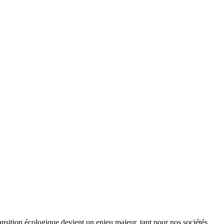
ansition écologique devient un enjeu majeur, tant pour nos sociétés