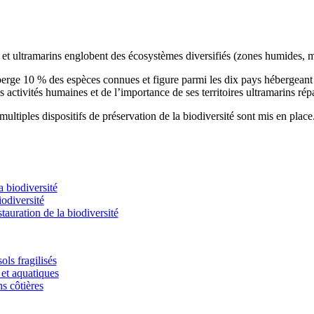
s et ultramarins englobent des écosystèmes diversifiés (zones humides, m
éberge 10 % des espèces connues et figure parmi les dix pays hébergean
s activités humaines et de l’importance de ses territoires ultramarins rép
ultiples dispositifs de préservation de la biodiversité sont mis en place
 biodiversité
odiversité
stauration de la biodiversité
ols fragilisés
et aquatiques
ns côtières