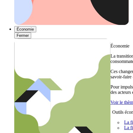
Économie
Fermer
Économie
La transitio
consommateu
Ces changem
savoir-faire
Pour impulse
des acteurs
Voir le thè
Outils éco
La f
La f