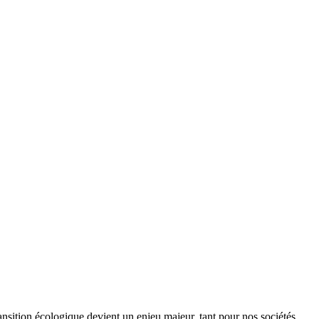
ansition écologique devient un enjeu majeur, tant pour nos sociétés