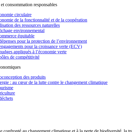
 et consommation responsables
onomie circulaire
onomie de la fonctionnalité et de la coopération
lisation des ressources naturelles
fichage environnemental
ommerce équitable
dépenses pour la protection de l’environnement
engagements pour la croissance verte (ECV)
nudges appliqués à l’économie verte
pôles de compétitivité
économiques
oconception des produits
ergie : au cœur de la lutte contre le changement climatique
ourisme
riculture
déchets
confronté au changement climatique et à la perte de biodiversité, la tr