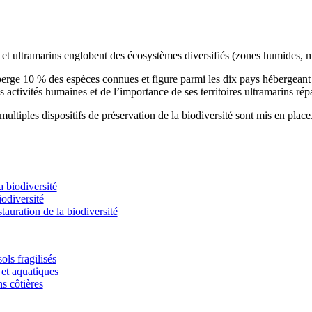
s et ultramarins englobent des écosystèmes diversifiés (zones humides, m
éberge 10 % des espèces connues et figure parmi les dix pays hébergean
s activités humaines et de l’importance de ses territoires ultramarins rép
ultiples dispositifs de préservation de la biodiversité sont mis en place
 biodiversité
odiversité
stauration de la biodiversité
ols fragilisés
et aquatiques
ns côtières