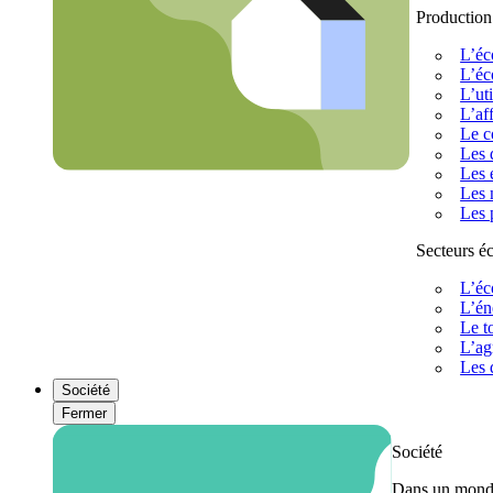
Production
L’éc
L’éc
L’uti
L’af
Le c
Les 
Les 
Les 
Les 
Secteurs 
L’éc
L’én
Le t
L’ag
Les 
Société
Fermer
Société
Dans un monde 