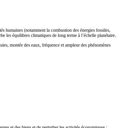
ités humaines (notamment la combustion des énergies fossiles,
urbe les équilibres climatiques de long terme à l’échelle planétaire.
 pluies, montée des eaux, fréquence et ampleur des phénomènes
nes et des biens et de perturber les activités économiques :