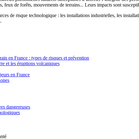
, feux de forêts, mouvements de terrains... Leurs impacts sont susceptib
ces de risque technologique : les installations industrielles, les installa
.
in en France : types de risques et prévention
re et les éruptions volcaniques
ajeurs en France
lones
ères dangereuses
hnologiques
anté