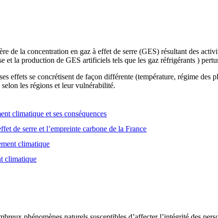
e de la concentration en gaz à effet de serre (GES) résultant des activ
se et la production de GES artificiels tels que les gaz réfrigérants ) pert
es effets se concrétisent de façon différente (température, régime des
selon les régions et leur vulnérabilité.
nt climatique et ses conséquences
ffet de serre et l’empreinte carbone de la France
gement climatique
t climatique
breux phénomènes naturels susceptibles d’affecter l’intégrité des person