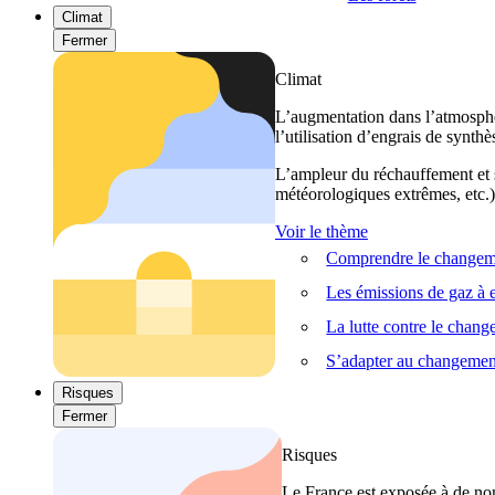
Climat
Fermer
Climat
L’augmentation dans l’atmosphèr
l’utilisation d’engrais de synthè
L’ampleur du réchauffement et s
météorologiques extrêmes, etc.) 
Voir le thème
Comprendre le changeme
Les émissions de gaz à e
La lutte contre le chan
S’adapter au changemen
Risques
Fermer
Risques
Le France est exposée à de nom