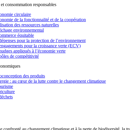
 et consommation responsables
onomie circulaire
onomie de la fonctionnalité et de la coopération
lisation des ressources naturelles
fichage environnemental
ommerce équitable
dépenses pour la protection de l’environnement
engagements pour la croissance verte (ECV)
nudges appliqués à l’économie verte
pôles de compétitivité
économiques
oconception des produits
ergie : au cœur de la lutte contre le changement climatique
ourisme
riculture
déchets
confronté au changement climatique et à la perte de biodiversité, la tr