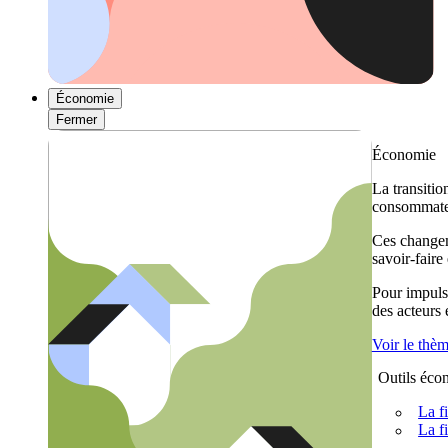
Économie
Fermer
Économie
La transitio
consommateu
Ces changem
savoir-faire
Pour impulse
des acteurs
Voir le thè
Outils éco
La f
La f