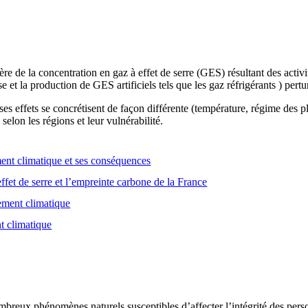
e de la concentration en gaz à effet de serre (GES) résultant des activ
se et la production de GES artificiels tels que les gaz réfrigérants ) pert
es effets se concrétisent de façon différente (température, régime des
selon les régions et leur vulnérabilité.
nt climatique et ses conséquences
ffet de serre et l’empreinte carbone de la France
gement climatique
t climatique
breux phénomènes naturels susceptibles d’affecter l’intégrité des person