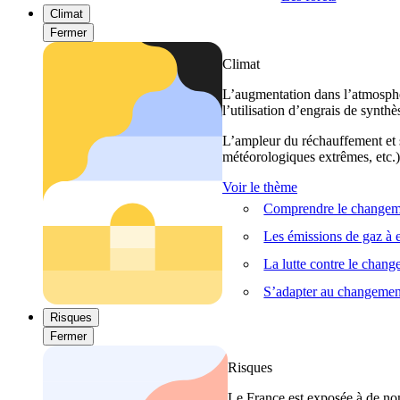
Climat
Fermer
Climat
L’augmentation dans l’atmosphèr
l’utilisation d’engrais de synthè
L’ampleur du réchauffement et s
météorologiques extrêmes, etc.) 
Voir le thème
Comprendre le changeme
Les émissions de gaz à e
La lutte contre le chan
S’adapter au changemen
Risques
Fermer
Risques
Le France est exposée à de nom