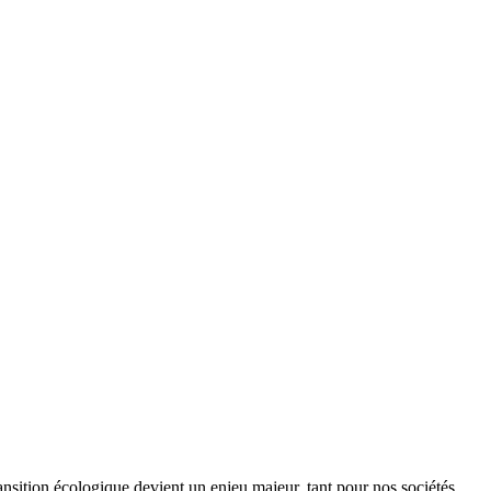
ansition écologique devient un enjeu majeur, tant pour nos sociétés