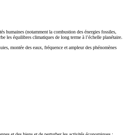
ités humaines (notamment la combustion des énergies fossiles,
urbe les équilibres climatiques de long terme à l’échelle planétaire.
 pluies, montée des eaux, fréquence et ampleur des phénomènes
nes et des biens et de perturber les activités économiques :