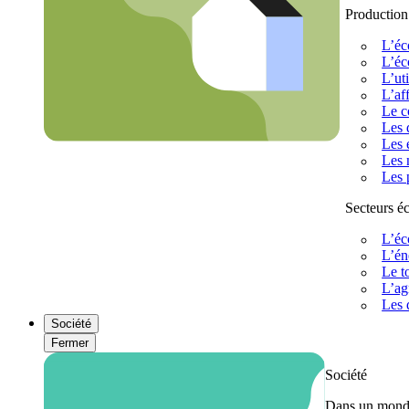
Production
L’éc
L’éc
L’uti
L’af
Le c
Les 
Les 
Les 
Les 
Secteurs 
L’éc
L’én
Le t
L’ag
Les 
Société
Fermer
Société
Dans un monde 