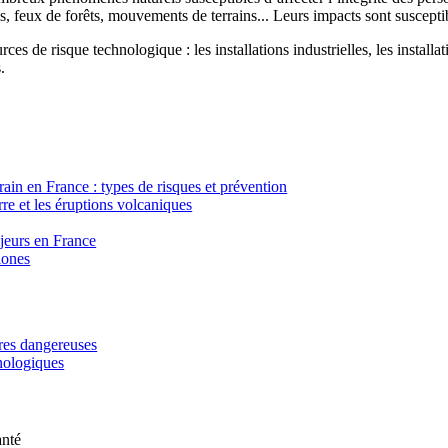
, feux de forêts, mouvements de terrains... Leurs impacts sont susceptib
ces de risque technologique : les installations industrielles, les installa
.
in en France : types de risques et prévention
re et les éruptions volcaniques
ajeurs en France
lones
ères dangereuses
hnologiques
anté