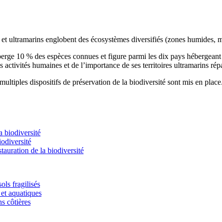
s et ultramarins englobent des écosystèmes diversifiés (zones humides, m
éberge 10 % des espèces connues et figure parmi les dix pays hébergean
s activités humaines et de l’importance de ses territoires ultramarins rép
ultiples dispositifs de préservation de la biodiversité sont mis en place
 biodiversité
odiversité
stauration de la biodiversité
ols fragilisés
et aquatiques
ns côtières