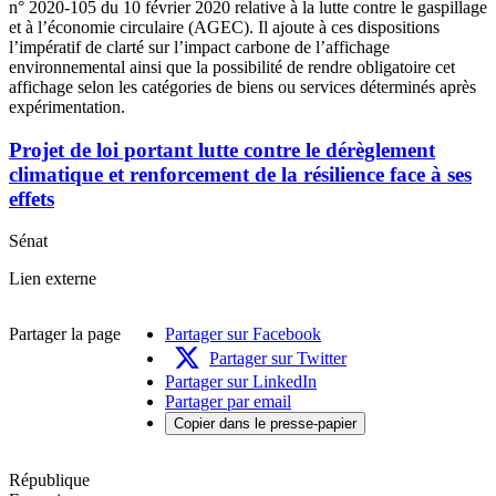
n° 2020‑105 du 10 février 2020 relative à la lutte contre le gaspillage
et à l’économie circulaire (AGEC). Il ajoute à ces dispositions
l’impératif de clarté sur l’impact carbone de l’affichage
environnemental ainsi que la possibilité de rendre obligatoire cet
affichage selon les catégories de biens ou services déterminés après
expérimentation.
Projet de loi portant lutte contre le dérèglement
climatique et renforcement de la résilience face à ses
effets
Sénat
Projet
Lien externe
de
loi
Partager la page
Partager sur Facebook
portant
lutte
Partager sur Twitter
contre
Partager sur LinkedIn
le
Partager par email
dérèglement
Copier dans le presse-papier
climatique
et
renforcement
République