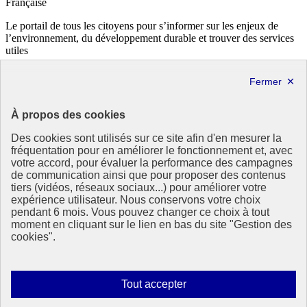
de
Française
la
résilience
Le portail de tous les citoyens pour s’informer sur les enjeux de
face
l’environnement, du développement durable et trouver des services
à
utiles
ses
info.gouv.fr
- ouvre une nouvelle fenêtre
effets-
service-public.fr
- ouvre une nouvelle fenêtre
Nouvelle
legifrance.gouv.fr
- ouvre une nouvelle fenêtre
fenêtre
data.gouv.fr
- ouvre une nouvelle fenêtre
À propos des cookies
Partenaire
Des cookies sont utilisés sur ce site afin d'en mesurer la
fréquentation pour en améliorer le fonctionnement et, avec
votre accord, pour évaluer la performance des campagnes
de communication ainsi que pour proposer des contenus
tiers (vidéos, réseaux sociaux...) pour améliorer votre
expérience utilisateur. Nous conservons votre choix
pendant 6 mois. Vous pouvez changer ce choix à tout
Partenaire principal :
moment en cliquant sur le lien en bas du site "Gestion des
Eionet Portal
cookies".
Plan du site
Accessibilité : totalement conforme
Mentions légales
Autoriser
Tout accepter
Données personnelles
tous
Contact