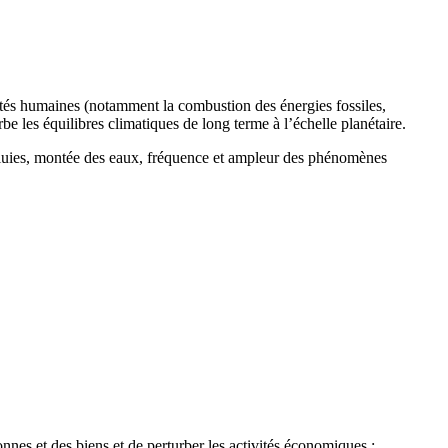
ités humaines (notamment la combustion des énergies fossiles,
urbe les équilibres climatiques de long terme à l’échelle planétaire.
 pluies, montée des eaux, fréquence et ampleur des phénomènes
nes et des biens et de perturber les activités économiques :