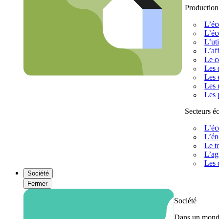
Production
L’éc
L’éc
L’uti
L’af
Le c
Les 
Les 
Les 
Les 
Secteurs 
L’éc
L’én
Le t
L’ag
Les 
Société
Fermer
Société
Dans un monde 