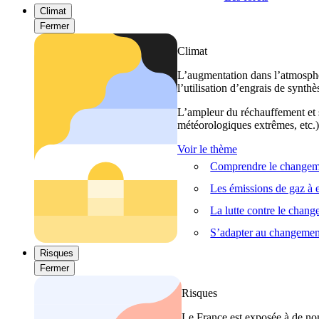
Climat
Fermer
Climat
L’augmentation dans l’atmosphèr
l’utilisation d’engrais de synthè
L’ampleur du réchauffement et s
météorologiques extrêmes, etc.) 
Voir le thème
Comprendre le changeme
Les émissions de gaz à e
La lutte contre le chan
S’adapter au changemen
Risques
Fermer
Risques
Le France est exposée à de nom