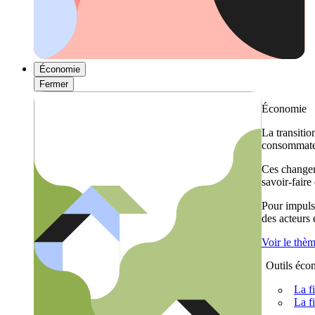
Économie
Fermer
Économie
La transitio
consommateu
Ces changem
savoir-faire
Pour impulse
des acteurs
Voir le thè
Outils éco
La f
La f