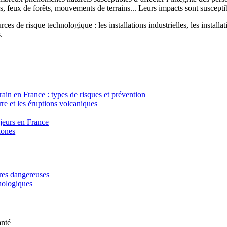
, feux de forêts, mouvements de terrains... Leurs impacts sont susceptib
ces de risque technologique : les installations industrielles, les installa
.
in en France : types de risques et prévention
re et les éruptions volcaniques
ajeurs en France
lones
ères dangereuses
hnologiques
anté