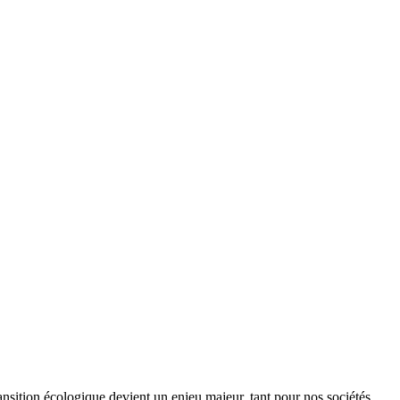
ansition écologique devient un enjeu majeur, tant pour nos sociétés