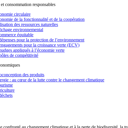
 et consommation responsables
onomie circulaire
onomie de la fonctionnalité et de la coopération
lisation des ressources naturelles
fichage environnemental
ommerce équitable
dépenses pour la protection de l’environnement
engagements pour la croissance verte (ECV)
nudges appliqués à l’économie verte
pôles de compétitivité
économiques
oconception des produits
ergie : au cœur de la lutte contre le changement climatique
ourisme
riculture
déchets
confronté au changement climatique et à la perte de biodiversité, la tr