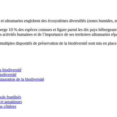
s et ultramarins englobent des écosystèmes diversifiés (zones humides, m
éberge 10 % des espèces connues et figure parmi les dix pays hébergean
s activités humaines et de l’importance de ses territoires ultramarins rép
ultiples dispositifs de préservation de la biodiversité sont mis en place
 biodiversité
odiversité
stauration de la biodiversité
ols fragilisés
et aquatiques
ns côtières