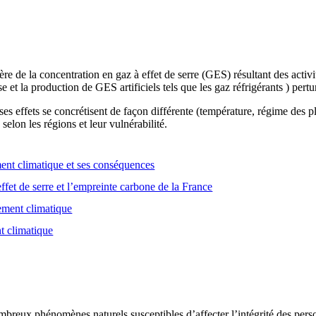
e de la concentration en gaz à effet de serre (GES) résultant des activ
se et la production de GES artificiels tels que les gaz réfrigérants ) pert
es effets se concrétisent de façon différente (température, régime des
selon les régions et leur vulnérabilité.
nt climatique et ses conséquences
ffet de serre et l’empreinte carbone de la France
gement climatique
t climatique
breux phénomènes naturels susceptibles d’affecter l’intégrité des person