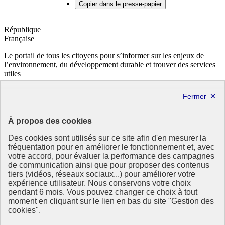
Copier dans le presse-papier
République
Française
Le portail de tous les citoyens pour s’informer sur les enjeux de
l’environnement, du développement durable et trouver des services
utiles
info.gouv.fr
- ouvre une nouvelle fenêtre
service-public.fr
- ouvre une nouvelle fenêtre
legifrance.gouv.fr
- ouvre une nouvelle fenêtre
data.gouv.fr
- ouvre une nouvelle fenêtre
À propos des cookies
Partenaire
Des cookies sont utilisés sur ce site afin d'en mesurer la
fréquentation pour en améliorer le fonctionnement et, avec
votre accord, pour évaluer la performance des campagnes
de communication ainsi que pour proposer des contenus
tiers (vidéos, réseaux sociaux...) pour améliorer votre
expérience utilisateur. Nous conservons votre choix
pendant 6 mois. Vous pouvez changer ce choix à tout
Partenaire principal :
moment en cliquant sur le lien en bas du site "Gestion des
Eionet Portal
cookies".
Plan du site