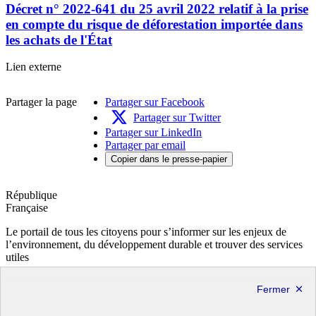
Décret n° 2022-641 du 25 avril 2022 relatif à la prise
en compte du risque de déforestation importée dans
les achats de l'État
Décret
Lien externe
n°
2022-
Partager la page
Partager sur Facebook
641
du
Partager sur Twitter
25
Partager sur LinkedIn
avril
Partager par email
2022
Copier dans le presse-papier
relatif
à
la
République
prise
Française
en
compte
Le portail de tous les citoyens pour s’informer sur les enjeux de
du
l’environnement, du développement durable et trouver des services
risque
utiles
de
info.gouv.fr
- ouvre une nouvelle fenêtre
déforestation
service-public.fr
- ouvre une nouvelle fenêtre
importée
legifrance.gouv.fr
- ouvre une nouvelle fenêtre
dans