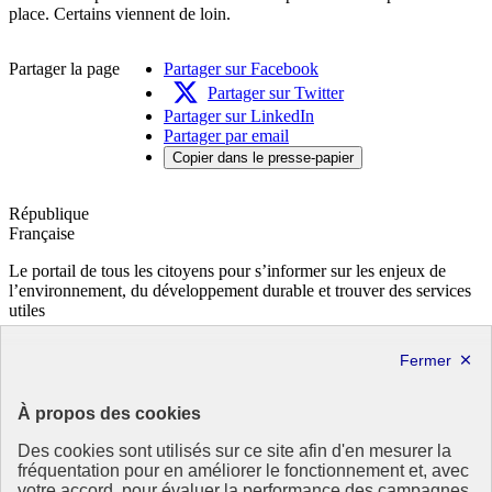
place. Certains viennent de loin.
Partager la page
Partager sur Facebook
Partager sur Twitter
Partager sur LinkedIn
Partager par email
Copier dans le presse-papier
République
Française
Le portail de tous les citoyens pour s’informer sur les enjeux de
l’environnement, du développement durable et trouver des services
utiles
info.gouv.fr
- ouvre une nouvelle fenêtre
service-public.fr
- ouvre une nouvelle fenêtre
legifrance.gouv.fr
- ouvre une nouvelle fenêtre
data.gouv.fr
- ouvre une nouvelle fenêtre
À propos des cookies
Partenaire
Des cookies sont utilisés sur ce site afin d'en mesurer la
fréquentation pour en améliorer le fonctionnement et, avec
votre accord, pour évaluer la performance des campagnes