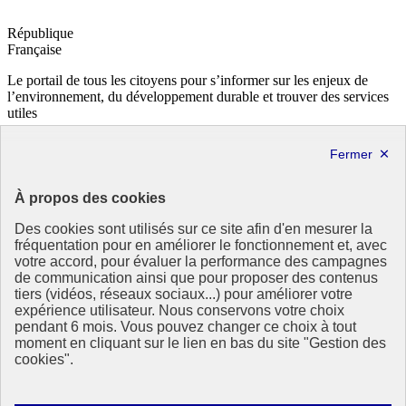
République
Française
Le portail de tous les citoyens pour s’informer sur les enjeux de
l’environnement, du développement durable et trouver des services
utiles
info.gouv.fr
- ouvre une nouvelle fenêtre
service-public.fr
- ouvre une nouvelle fenêtre
legifrance.gouv.fr
- ouvre une nouvelle fenêtre
data.gouv.fr
- ouvre une nouvelle fenêtre
À propos des cookies
Partenaire
Des cookies sont utilisés sur ce site afin d'en mesurer la
fréquentation pour en améliorer le fonctionnement et, avec
votre accord, pour évaluer la performance des campagnes
de communication ainsi que pour proposer des contenus
tiers (vidéos, réseaux sociaux...) pour améliorer votre
expérience utilisateur. Nous conservons votre choix
pendant 6 mois. Vous pouvez changer ce choix à tout
Partenaire principal :
moment en cliquant sur le lien en bas du site "Gestion des
Eionet Portal
cookies".
Plan du site
Accessibilité : totalement conforme