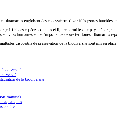
s et ultramarins englobent des écosystèmes diversifiés (zones humides, m
éberge 10 % des espèces connues et figure parmi les dix pays hébergean
s activités humaines et de l’importance de ses territoires ultramarins rép
ultiples dispositifs de préservation de la biodiversité sont mis en place
 biodiversité
odiversité
stauration de la biodiversité
ols fragilisés
et aquatiques
ns côtières