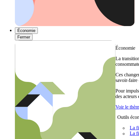
Économie
Fermer
Économie
La transitio
consommateu
Ces changem
savoir-faire
Pour impulse
des acteurs
Voir le thè
Outils éco
La f
La f