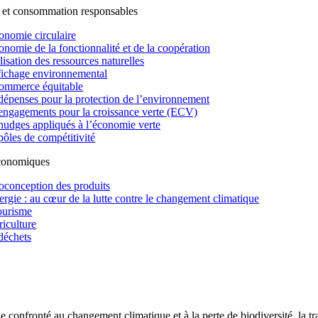
 et consommation responsables
onomie circulaire
onomie de la fonctionnalité et de la coopération
lisation des ressources naturelles
fichage environnemental
ommerce équitable
dépenses pour la protection de l’environnement
engagements pour la croissance verte (ECV)
nudges appliqués à l’économie verte
pôles de compétitivité
économiques
oconception des produits
ergie : au cœur de la lutte contre le changement climatique
ourisme
riculture
déchets
confronté au changement climatique et à la perte de biodiversité, la tr