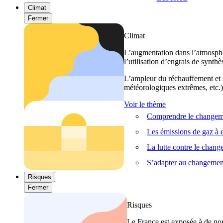
Climat
Fermer
Climat
L’augmentation dans l’atmosphèr
l’utilisation d’engrais de synthè
L’ampleur du réchauffement et s
météorologiques extrêmes, etc.) 
Voir le thème
Comprendre le changeme
Les émissions de gaz à e
La lutte contre le chan
S’adapter au changemen
Risques
Fermer
Risques
Le France est exposée à de nom