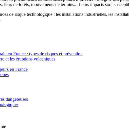
, feux de forêts, mouvements de terrains... Leurs impacts sont susceptib
ces de risque technologique : les installations industrielles, les installa
.
in en France : types de risques et prévention
re et les éruptions volcaniques
ajeurs en France
lones
ères dangereuses
hnologiques
anté