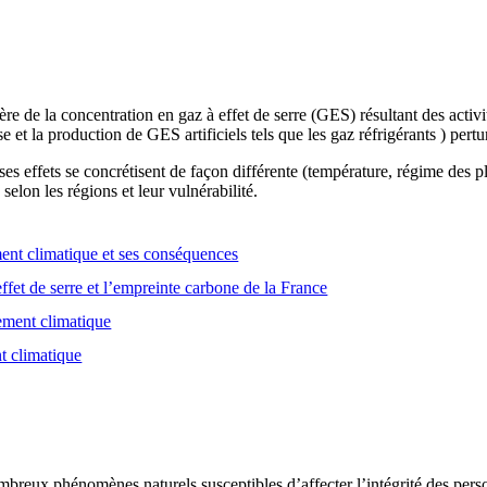
e de la concentration en gaz à effet de serre (GES) résultant des activ
se et la production de GES artificiels tels que les gaz réfrigérants ) pert
es effets se concrétisent de façon différente (température, régime des
selon les régions et leur vulnérabilité.
nt climatique et ses conséquences
ffet de serre et l’empreinte carbone de la France
gement climatique
t climatique
breux phénomènes naturels susceptibles d’affecter l’intégrité des person