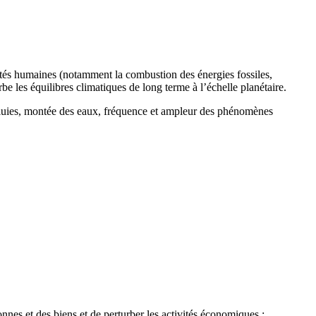
ités humaines (notamment la combustion des énergies fossiles,
urbe les équilibres climatiques de long terme à l’échelle planétaire.
 pluies, montée des eaux, fréquence et ampleur des phénomènes
nes et des biens et de perturber les activités économiques :