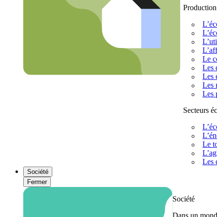
Production
L’éc
L’éc
L’uti
L’af
Le c
Les 
Les 
Les 
Les 
Secteurs 
L’éc
L’én
Le t
L’ag
Les 
Société
Fermer
Société
Dans un monde 