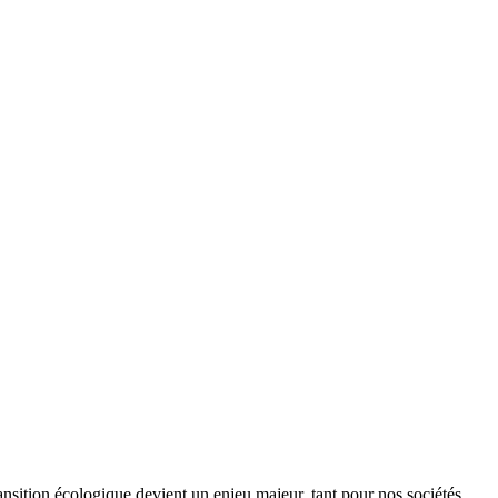
ansition écologique devient un enjeu majeur, tant pour nos sociétés