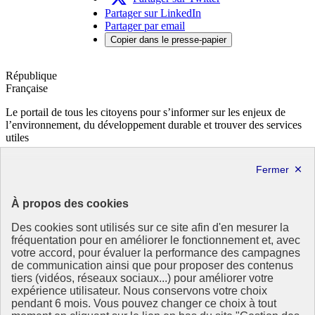
Partager sur LinkedIn
Partager par email
Copier dans le presse-papier
République
Française
Le portail de tous les citoyens pour s’informer sur les enjeux de
l’environnement, du développement durable et trouver des services
utiles
info.gouv.fr
- ouvre une nouvelle fenêtre
service-public.fr
- ouvre une nouvelle fenêtre
legifrance.gouv.fr
- ouvre une nouvelle fenêtre
data.gouv.fr
- ouvre une nouvelle fenêtre
À propos des cookies
Partenaire
Des cookies sont utilisés sur ce site afin d'en mesurer la
fréquentation pour en améliorer le fonctionnement et, avec
votre accord, pour évaluer la performance des campagnes
de communication ainsi que pour proposer des contenus
tiers (vidéos, réseaux sociaux...) pour améliorer votre
expérience utilisateur. Nous conservons votre choix
pendant 6 mois. Vous pouvez changer ce choix à tout
Partenaire principal :