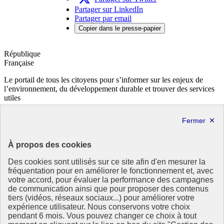
Partager sur LinkedIn
Partager par email
Copier dans le presse-papier
République
Française
Le portail de tous les citoyens pour s’informer sur les enjeux de
l’environnement, du développement durable et trouver des services
utiles
info.gouv.fr
- ouvre une nouvelle fenêtre
service-public.fr
- ouvre une nouvelle fenêtre
legifrance.gouv.fr
- ouvre une nouvelle fenêtre
data.gouv.fr
- ouvre une nouvelle fenêtre
À propos des cookies
Partenaire
Des cookies sont utilisés sur ce site afin d'en mesurer la
fréquentation pour en améliorer le fonctionnement et, avec
votre accord, pour évaluer la performance des campagnes
de communication ainsi que pour proposer des contenus
tiers (vidéos, réseaux sociaux...) pour améliorer votre
expérience utilisateur. Nous conservons votre choix
pendant 6 mois. Vous pouvez changer ce choix à tout
Partenaire principal :