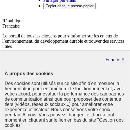
Partager par email
Copier dans le presse-papier
République
Française
Le portail de tous les citoyens pour s’informer sur les enjeux de
l’environnement, du développement durable et trouver des services
utiles
info.gouv.fr
- ouvre une nouvelle fenêtre
service-public.fr
- ouvre une nouvelle fenêtre
legifrance.gouv.fr
- ouvre une nouvelle fenêtre
data.gouv.fr
- ouvre une nouvelle fenêtre
À propos des cookies
Partenaire
Des cookies sont utilisés sur ce site afin d'en mesurer la
fréquentation pour en améliorer le fonctionnement et, avec
votre accord, pour évaluer la performance des campagnes
de communication ainsi que pour proposer des contenus
tiers (vidéos, réseaux sociaux...) pour améliorer votre
expérience utilisateur. Nous conservons votre choix
pendant 6 mois. Vous pouvez changer ce choix à tout
Partenaire principal :
moment en cliquant sur le lien en bas du site "Gestion des
Eionet Portal
cookies".