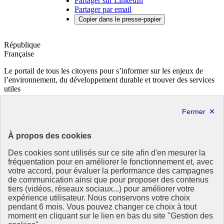
Partager sur LinkedIn
Partager par email
Copier dans le presse-papier
République
Française
Le portail de tous les citoyens pour s’informer sur les enjeux de
l’environnement, du développement durable et trouver des services
utiles
info.gouv.fr
- ouvre une nouvelle fenêtre
service-public.fr
- ouvre une nouvelle fenêtre
legifrance.gouv.fr
- ouvre une nouvelle fenêtre
data.gouv.fr
- ouvre une nouvelle fenêtre
À propos des cookies
Partenaire
Des cookies sont utilisés sur ce site afin d'en mesurer la
fréquentation pour en améliorer le fonctionnement et, avec
votre accord, pour évaluer la performance des campagnes
de communication ainsi que pour proposer des contenus
tiers (vidéos, réseaux sociaux...) pour améliorer votre
expérience utilisateur. Nous conservons votre choix
pendant 6 mois. Vous pouvez changer ce choix à tout
Partenaire principal :
moment en cliquant sur le lien en bas du site "Gestion des
Eionet Portal