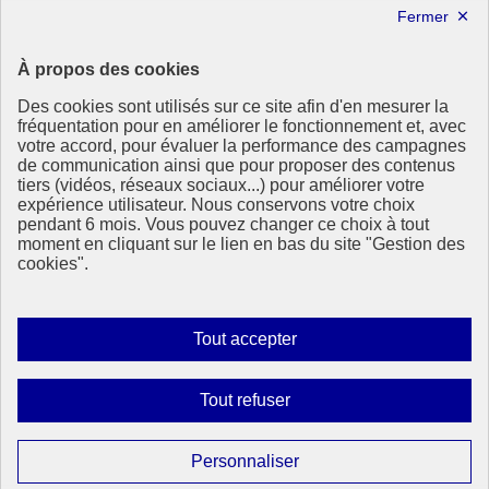
Partager la page
Partager sur Facebook
Partager sur Twitter
À propos des cookies
Partager sur LinkedIn
Partager par email
Des cookies sont utilisés sur ce site afin d'en mesurer la
Copier dans le presse-papier
fréquentation pour en améliorer le fonctionnement et, avec
votre accord, pour évaluer la performance des campagnes
de communication ainsi que pour proposer des contenus
République
tiers (vidéos, réseaux sociaux...) pour améliorer votre
Française
expérience utilisateur. Nous conservons votre choix
pendant 6 mois. Vous pouvez changer ce choix à tout
Le portail de tous les citoyens pour s’informer sur les enjeux de
moment en cliquant sur le lien en bas du site "Gestion des
l’environnement, du développement durable et trouver des services
cookies".
utiles
info.gouv.fr
- ouvre une nouvelle fenêtre
service-public.fr
- ouvre une nouvelle fenêtre
Autoriser
Tout accepter
legifrance.gouv.fr
- ouvre une nouvelle fenêtre
tous
data.gouv.fr
- ouvre une nouvelle fenêtre
les
Interdire
Tout refuser
Partenaire
cookies
tous
les
Paramétrer
Personnaliser
cookies
les