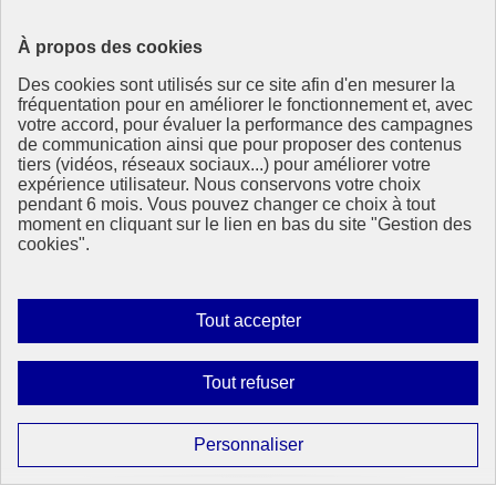
Illustration 1779
À propos des cookies
Partager la page
Partager sur Facebook
Des cookies sont utilisés sur ce site afin d'en mesurer la
Partager sur Twitter
fréquentation pour en améliorer le fonctionnement et, avec
Partager sur LinkedIn
votre accord, pour évaluer la performance des campagnes
Partager par email
de communication ainsi que pour proposer des contenus
Copier dans le presse-papier
tiers (vidéos, réseaux sociaux...) pour améliorer votre
expérience utilisateur. Nous conservons votre choix
pendant 6 mois. Vous pouvez changer ce choix à tout
République
moment en cliquant sur le lien en bas du site "Gestion des
Française
cookies".
Le portail de tous les citoyens pour s’informer sur les enjeux de
l’environnement, du développement durable et trouver des services
utiles
Autoriser
Tout accepter
tous
info.gouv.fr
- ouvre une nouvelle fenêtre
les
service-public.fr
- ouvre une nouvelle fenêtre
Interdire
Tout refuser
legifrance.gouv.fr
- ouvre une nouvelle fenêtre
cookies
tous
data.gouv.fr
- ouvre une nouvelle fenêtre
les
Paramétrer
Personnaliser
Partenaire
cookies
les