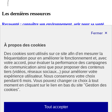
Les dernières ressources
Recosanté : connaître son environnement, agir pour sa santé
Site Recosanté
République
À propos des cookies
Française
Des cookies sont utilisés sur ce site afin d'en mesurer la
Le portail de tous les citoyens pour s’informer sur les enjeux de
fréquentation pour en améliorer le fonctionnement et, avec
l’environnement, du développement durable et trouver des services
votre accord, pour évaluer la performance des campagnes
utiles
de communication ainsi que pour proposer des contenus
tiers (vidéos, réseaux sociaux...) pour améliorer votre
info.gouv.fr
- ouvre une nouvelle fenêtre
expérience utilisateur. Nous conservons votre choix
service-public.fr
- ouvre une nouvelle fenêtre
pendant 6 mois. Vous pouvez changer ce choix à tout
legifrance.gouv.fr
- ouvre une nouvelle fenêtre
moment en cliquant sur le lien en bas du site "Gestion des
data.gouv.fr
- ouvre une nouvelle fenêtre
cookies".
Partenaire
Autoriser
Tout accepter