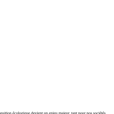
ansition écologique devient un enjeu majeur, tant pour nos sociétés