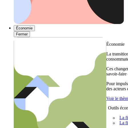
Économie
Fermer
Économie
La transitio
consommateu
Ces changem
savoir-faire
Pour impulse
des acteurs
Voir le thè
Outils éco
La f
La f