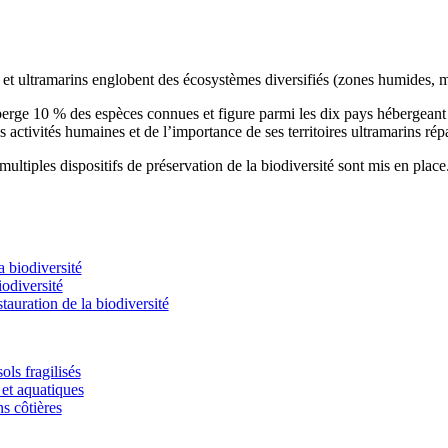
s et ultramarins englobent des écosystèmes diversifiés (zones humides, m
éberge 10 % des espèces connues et figure parmi les dix pays hébergean
s activités humaines et de l’importance de ses territoires ultramarins rép
ultiples dispositifs de préservation de la biodiversité sont mis en place
 biodiversité
odiversité
stauration de la biodiversité
ols fragilisés
et aquatiques
ns côtières