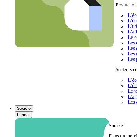
Production
L’éc
L’éc
L’uti
L’af
Le c
Les 
Les 
Les 
Les 
Secteurs 
L’éc
L’én
Le t
L’ag
Les 
Société
Fermer
Société
Dans un monde 