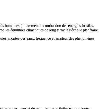
ités humaines (notamment la combustion des énergies fossiles,
urbe les équilibres climatiques de long terme à l’échelle planétaire.
 pluies, montée des eaux, fréquence et ampleur des phénomènes
nes et des biens et de perturber les activités économiques :