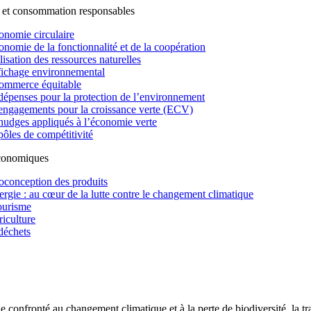
 et consommation responsables
onomie circulaire
onomie de la fonctionnalité et de la coopération
lisation des ressources naturelles
fichage environnemental
ommerce équitable
dépenses pour la protection de l’environnement
engagements pour la croissance verte (ECV)
nudges appliqués à l’économie verte
pôles de compétitivité
économiques
oconception des produits
ergie : au cœur de la lutte contre le changement climatique
ourisme
riculture
déchets
confronté au changement climatique et à la perte de biodiversité, la tr