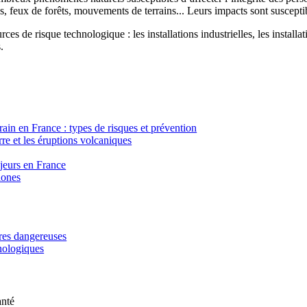
, feux de forêts, mouvements de terrains... Leurs impacts sont susceptib
ces de risque technologique : les installations industrielles, les installa
.
in en France : types de risques et prévention
re et les éruptions volcaniques
ajeurs en France
lones
ères dangereuses
hnologiques
anté