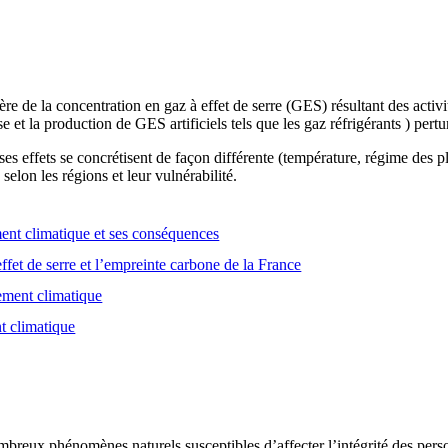
e de la concentration en gaz à effet de serre (GES) résultant des activ
se et la production de GES artificiels tels que les gaz réfrigérants ) pert
es effets se concrétisent de façon différente (température, régime des
selon les régions et leur vulnérabilité.
nt climatique et ses conséquences
ffet de serre et l’empreinte carbone de la France
gement climatique
t climatique
breux phénomènes naturels susceptibles d’affecter l’intégrité des person