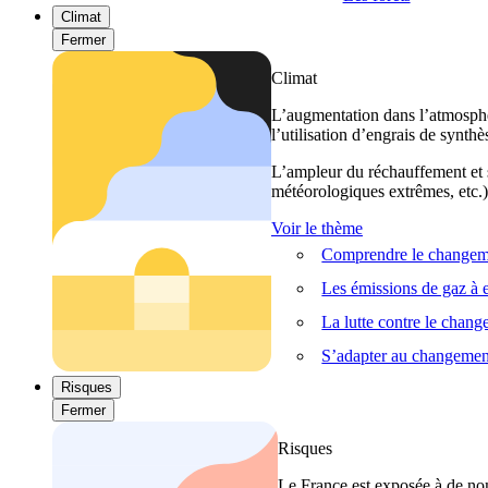
Climat
Fermer
Climat
L’augmentation dans l’atmosphèr
l’utilisation d’engrais de synthè
L’ampleur du réchauffement et s
météorologiques extrêmes, etc.) 
Voir le thème
Comprendre le changeme
Les émissions de gaz à e
La lutte contre le chan
S’adapter au changemen
Risques
Fermer
Risques
Le France est exposée à de nom