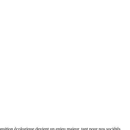
ansition écologique devient un enjeu majeur, tant pour nos sociétés