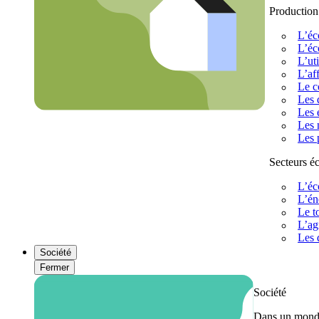
Production
L’éc
L’éc
L’uti
L’af
Le c
Les 
Les 
Les 
Les 
Secteurs 
L’éc
L’én
Le t
L’ag
Les 
Société
Fermer
Société
Dans un monde 