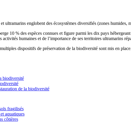
s et ultramarins englobent des écosystèmes diversifiés (zones humides, m
éberge 10 % des espèces connues et figure parmi les dix pays hébergean
s activités humaines et de l’importance de ses territoires ultramarins rép
ultiples dispositifs de préservation de la biodiversité sont mis en place
 biodiversité
odiversité
stauration de la biodiversité
ols fragilisés
et aquatiques
ns côtières