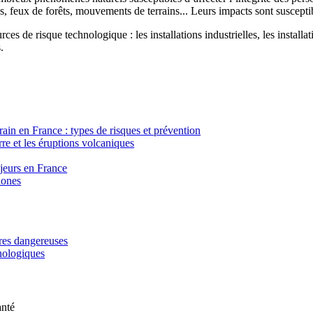
, feux de forêts, mouvements de terrains... Leurs impacts sont susceptib
ces de risque technologique : les installations industrielles, les installa
.
in en France : types de risques et prévention
re et les éruptions volcaniques
ajeurs en France
lones
ères dangereuses
hnologiques
anté