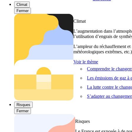
Climat
Fermer
Climat
L’augmentation dans l’atmosphèr
l’utilisation d’engrais de synthè
L’ampleur du réchauffement et s
météorologiques extrêmes, etc.) 
Voir le thème
Comprendre le changeme
Les émissions de gaz à e
La lutte contre le chan
S’adapter au changemen
Risques
Fermer
Risques
Le France est exposée à de nom