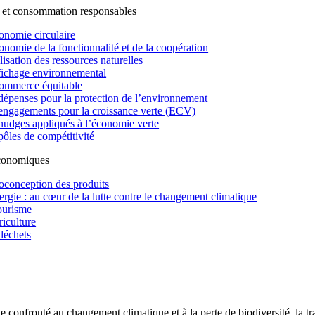
 et consommation responsables
onomie circulaire
onomie de la fonctionnalité et de la coopération
lisation des ressources naturelles
fichage environnemental
ommerce équitable
dépenses pour la protection de l’environnement
engagements pour la croissance verte (ECV)
nudges appliqués à l’économie verte
pôles de compétitivité
économiques
oconception des produits
ergie : au cœur de la lutte contre le changement climatique
ourisme
riculture
déchets
confronté au changement climatique et à la perte de biodiversité, la tr