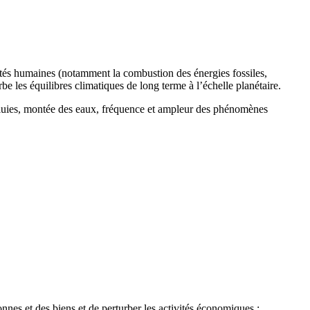
ités humaines (notamment la combustion des énergies fossiles,
urbe les équilibres climatiques de long terme à l’échelle planétaire.
 pluies, montée des eaux, fréquence et ampleur des phénomènes
nes et des biens et de perturber les activités économiques :