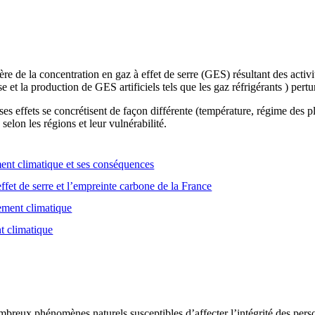
e de la concentration en gaz à effet de serre (GES) résultant des activ
se et la production de GES artificiels tels que les gaz réfrigérants ) pert
es effets se concrétisent de façon différente (température, régime des
selon les régions et leur vulnérabilité.
nt climatique et ses conséquences
ffet de serre et l’empreinte carbone de la France
gement climatique
t climatique
breux phénomènes naturels susceptibles d’affecter l’intégrité des person