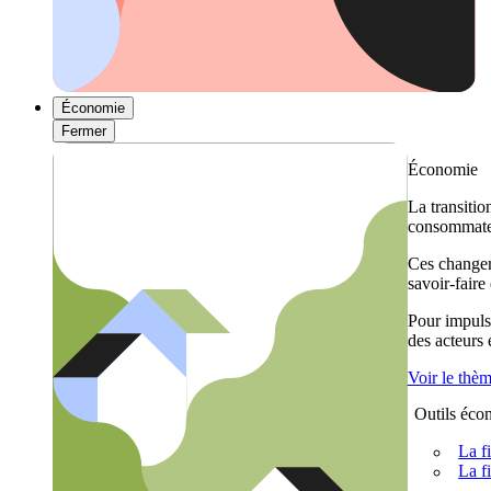
Économie
Fermer
Économie
La transitio
consommateu
Ces changem
savoir-faire
Pour impulse
des acteurs
Voir le thè
Outils éco
La f
La f