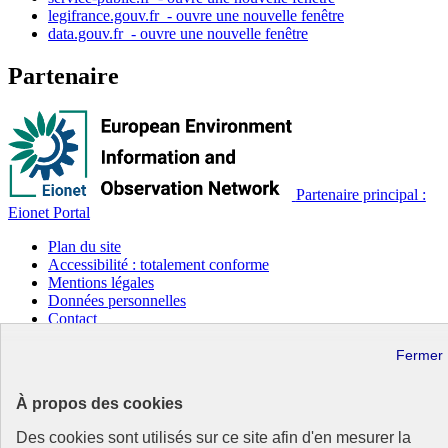
legifrance.gouv.fr
- ouvre une nouvelle fenêtre
data.gouv.fr
- ouvre une nouvelle fenêtre
Partenaire
Partenaire principal :
Eionet Portal
Plan du site
Accessibilité : totalement conforme
Mentions légales
Données personnelles
Contact
Gestion des cookies
Paramètres d’affichage
Sauf mention contraire, tous les contenus de ce site sont sous
À propos des cookies
licence etalab-2.0
Lien externe
Des cookies sont utilisés sur ce site afin d'en mesurer la