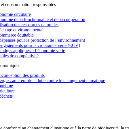
 et consommation responsables
onomie circulaire
onomie de la fonctionnalité et de la coopération
lisation des ressources naturelles
fichage environnemental
ommerce équitable
dépenses pour la protection de l’environnement
engagements pour la croissance verte (ECV)
nudges appliqués à l’économie verte
pôles de compétitivité
économiques
oconception des produits
ergie : au cœur de la lutte contre le changement climatique
ourisme
riculture
déchets
confronté au changement climatique et à la perte de biodiversité, la tr