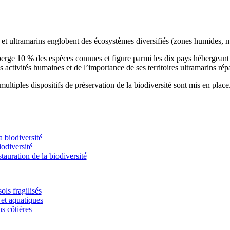
s et ultramarins englobent des écosystèmes diversifiés (zones humides, m
éberge 10 % des espèces connues et figure parmi les dix pays hébergean
s activités humaines et de l’importance de ses territoires ultramarins rép
ultiples dispositifs de préservation de la biodiversité sont mis en place
 biodiversité
odiversité
stauration de la biodiversité
ols fragilisés
et aquatiques
ns côtières