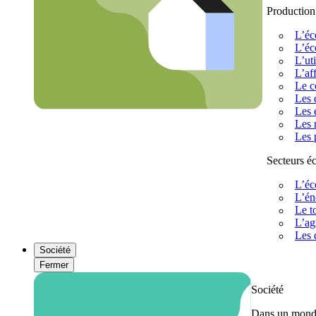
Production
L’éc
L’éc
L’uti
L’af
Le c
Les 
Les 
Les 
Les 
Secteurs 
L’éc
L’én
Le t
L’ag
Les 
Société
Fermer
Société
Dans un monde 