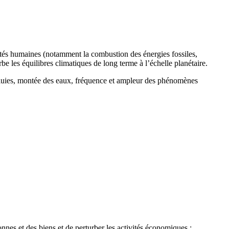
ités humaines (notamment la combustion des énergies fossiles,
urbe les équilibres climatiques de long terme à l’échelle planétaire.
 pluies, montée des eaux, fréquence et ampleur des phénomènes
nes et des biens et de perturber les activités économiques :