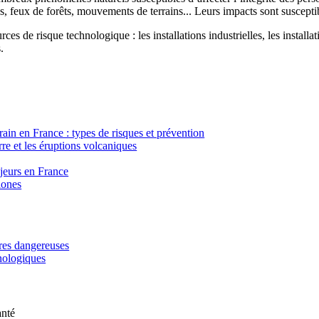
, feux de forêts, mouvements de terrains... Leurs impacts sont susceptib
ces de risque technologique : les installations industrielles, les installa
.
in en France : types de risques et prévention
re et les éruptions volcaniques
ajeurs en France
lones
ères dangereuses
hnologiques
anté