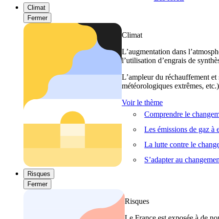
Climat
Fermer
Climat
L’augmentation dans l’atmosphèr
l’utilisation d’engrais de synthè
L’ampleur du réchauffement et s
météorologiques extrêmes, etc.) 
Voir le thème
Comprendre le changeme
Les émissions de gaz à e
La lutte contre le chan
S’adapter au changemen
Risques
Fermer
Risques
Le France est exposée à de nom