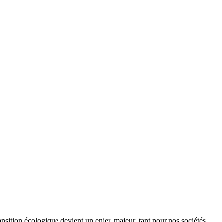
ansition écologique devient un enjeu majeur, tant pour nos sociétés