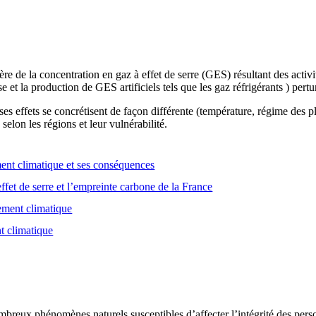
e de la concentration en gaz à effet de serre (GES) résultant des activ
se et la production de GES artificiels tels que les gaz réfrigérants ) pert
es effets se concrétisent de façon différente (température, régime des
selon les régions et leur vulnérabilité.
nt climatique et ses conséquences
ffet de serre et l’empreinte carbone de la France
gement climatique
t climatique
breux phénomènes naturels susceptibles d’affecter l’intégrité des person