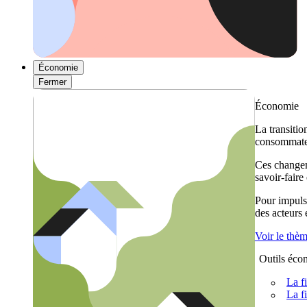
Économie
Fermer
Économie
La transitio
consommateu
Ces changem
savoir-faire
Pour impulse
des acteurs
Voir le thè
Outils éco
La f
La f