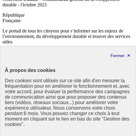
durable - Octobre 2021
République
Française
Le portail de tous les citoyens pour s’informer sur les enjeux de
l’environnement, du développement durable et trouver des services
utiles
info.gouv.fr
- ouvre une nouvelle fenêtre
service-public.fr
- ouvre une nouvelle fenêtre
legifrance.gouv.fr
- ouvre une nouvelle fenêtre
data.gouv.fr
- ouvre une nouvelle fenêtre
À propos des cookies
Partenaire
Des cookies sont utilisés sur ce site afin d'en mesurer la
fréquentation pour en améliorer le fonctionnement et, avec
votre accord, pour évaluer la performance des campagnes
de communication ainsi que pour proposer des contenus
tiers (vidéos, réseaux sociaux...) pour améliorer votre
expérience utilisateur. Nous conservons votre choix
pendant 6 mois. Vous pouvez changer ce choix à tout
Partenaire principal :
moment en cliquant sur le lien en bas du site "Gestion des
Eionet Portal
cookies".
Plan du site