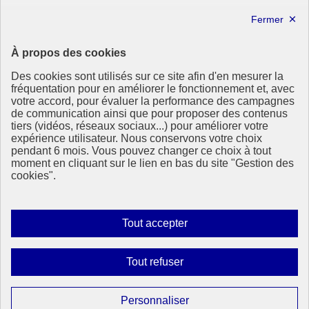
info.gouv.fr
- ouvre une nouvelle fenêtre
service-public.fr
- ouvre une nouvelle fenêtre
legifrance.gouv.fr
- ouvre une nouvelle fenêtre
data.gouv.fr
- ouvre une nouvelle fenêtre
À propos des cookies
Partenaire
Des cookies sont utilisés sur ce site afin d'en mesurer la
fréquentation pour en améliorer le fonctionnement et, avec
votre accord, pour évaluer la performance des campagnes
de communication ainsi que pour proposer des contenus
tiers (vidéos, réseaux sociaux...) pour améliorer votre
expérience utilisateur. Nous conservons votre choix
pendant 6 mois. Vous pouvez changer ce choix à tout
Partenaire principal :
moment en cliquant sur le lien en bas du site "Gestion des
Eionet Portal
cookies".
Plan du site
Accessibilité : totalement conforme
Mentions légales
Autoriser
Tout accepter
Données personnelles
tous
Contact
les
Gestion des cookies
Interdire
Tout refuser
Paramètres d’affichage
cookies
tous
les
Sauf mention contraire, tous les contenus de ce site sont sous
Paramétrer
Personnaliser
licence etalab-2.0
Lien externe