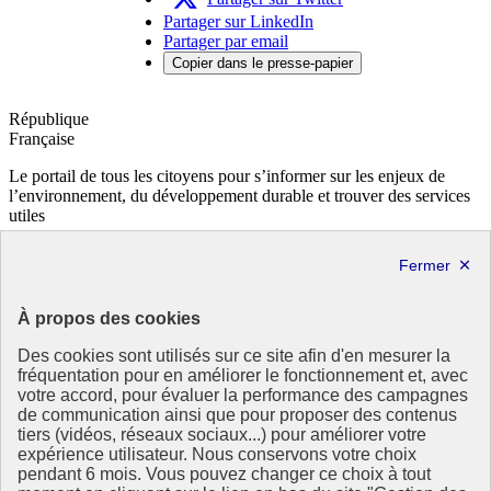
la
Partager sur LinkedIn
formation
Partager par email
et
Copier dans le presse-papier
la
recherche
(UNITAR)
République
-
Française
Nouvelle
fenêtre
Le portail de tous les citoyens pour s’informer sur les enjeux de
l’environnement, du développement durable et trouver des services
utiles
info.gouv.fr
- ouvre une nouvelle fenêtre
service-public.fr
- ouvre une nouvelle fenêtre
legifrance.gouv.fr
- ouvre une nouvelle fenêtre
data.gouv.fr
- ouvre une nouvelle fenêtre
À propos des cookies
Partenaire
Des cookies sont utilisés sur ce site afin d'en mesurer la
fréquentation pour en améliorer le fonctionnement et, avec
votre accord, pour évaluer la performance des campagnes
de communication ainsi que pour proposer des contenus
tiers (vidéos, réseaux sociaux...) pour améliorer votre
expérience utilisateur. Nous conservons votre choix
pendant 6 mois. Vous pouvez changer ce choix à tout
Partenaire principal :