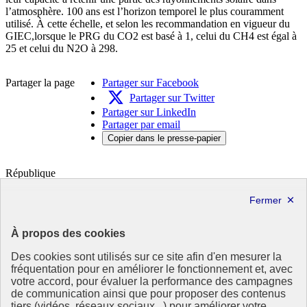
l’atmosphère. 100 ans est l’horizon temporel le plus couramment
utilisé. À cette échelle, et selon les recommandation en vigueur du
GIEC,lorsque le PRG du CO2 est basé à 1, celui du CH4 est égal à
25 et celui du N2O à 298.
Partager la page
Partager sur Facebook
Partager sur Twitter
Partager sur LinkedIn
Partager par email
Copier dans le presse-papier
République
Française
Le portail de tous les citoyens pour s’informer sur les enjeux de
l’environnement, du développement durable et trouver des services
utiles
À propos des cookies
info.gouv.fr
- ouvre une nouvelle fenêtre
Des cookies sont utilisés sur ce site afin d'en mesurer la
service-public.fr
- ouvre une nouvelle fenêtre
fréquentation pour en améliorer le fonctionnement et, avec
legifrance.gouv.fr
- ouvre une nouvelle fenêtre
votre accord, pour évaluer la performance des campagnes
data.gouv.fr
- ouvre une nouvelle fenêtre
de communication ainsi que pour proposer des contenus
tiers (vidéos, réseaux sociaux...) pour améliorer votre