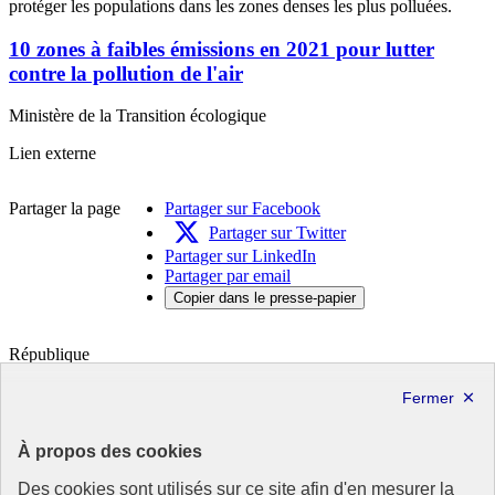
protéger les populations dans les zones denses les plus polluées.
10 zones à faibles émissions en 2021 pour lutter
contre la pollution de l'air
Ministère de la Transition écologique
10
Lien externe
zones
à
Partager la page
Partager sur Facebook
faibles
émissions
Partager sur Twitter
en
Partager sur LinkedIn
2021
Partager par email
pour
Copier dans le presse-papier
lutter
contre
la
République
pollution
Française
de
l'air-
Le portail de tous les citoyens pour s’informer sur les enjeux de
Nouvelle
l’environnement, du développement durable et trouver des services
fenêtre
À propos des cookies
utiles
Des cookies sont utilisés sur ce site afin d'en mesurer la
info.gouv.fr
- ouvre une nouvelle fenêtre