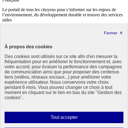
Le portail de tous les citoyens pour s’informer sur les enjeux de
l’environnement, du développement durable et trouver des services
utiles
info.gouv.fr
- ouvre une nouvelle fenêtre
service-public.fr
- ouvre une nouvelle fenêtre
legifrance.gouv.fr
- ouvre une nouvelle fenêtre
data.gouv.fr
- ouvre une nouvelle fenêtre
À propos des cookies
Partenaire
Des cookies sont utilisés sur ce site afin d'en mesurer la
fréquentation pour en améliorer le fonctionnement et, avec
votre accord, pour évaluer la performance des campagnes
de communication ainsi que pour proposer des contenus
tiers (vidéos, réseaux sociaux...) pour améliorer votre
expérience utilisateur. Nous conservons votre choix
pendant 6 mois. Vous pouvez changer ce choix à tout
Partenaire principal :
moment en cliquant sur le lien en bas du site "Gestion des
Eionet Portal
cookies".
Plan du site
Accessibilité : totalement conforme
Mentions légales
Autoriser
Tout accepter
Données personnelles
tous
Contact